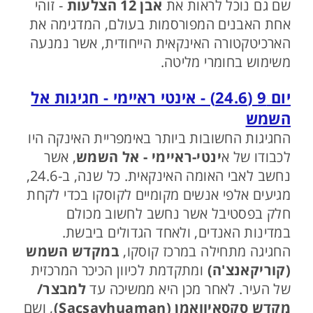
שם גם נוכל לראות את
אבן 12 הצלעות
- זוהי
אחת האבנים המפורסמות בעולם, המדגימה את
הארכיטקטורה האינקאית הייחודית, אשר נמנעה
משימוש בחומרי מליטה.
יום 9 (24.6) - אינטי ראיימי - חגיגות אל
השמש
החגיגות החשובות ביותר באימפריית האינקה היו
לכבודו של א
ינטי-ראיימי - אל השמש
, אשר
נחשב לאבי האומה האינקאית. כל שנה, ב-24.6,
מגיעים אלפי אנשים מקומיים לקוסקו בכדי לקחת
חלק בפסטיבל אשר נחשב לחשוב מכולם
במדינות האנדים, ולאחד הגדולים ביבשת.
החגיגה מתחילה במרכז קוסקו,
במקדש השמש
(קוריקאנצ'ה)
ומתקדמת לכיוון הכיכר המרכזית
של העיר. לאחר מכן היא ממשיכה עד
למבצר/
מקדש סקסאיוואמן (Sacsayhuaman)
, ושם