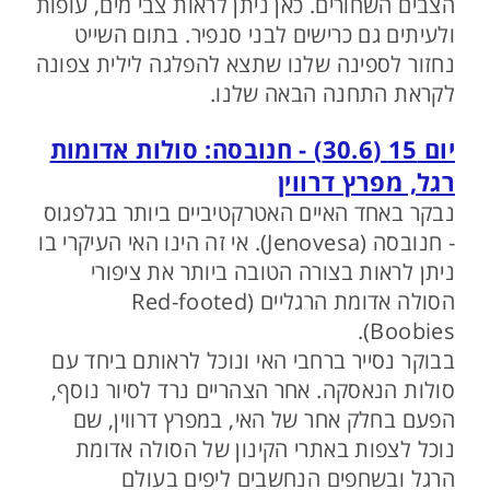
הצבים השחורים. כאן ניתן לראות צבי מים, עופות
ולעיתים גם כרישים לבני סנפיר. בתום השייט
נחזור לספינה שלנו שתצא להפלגה לילית צפונה
לקראת התחנה הבאה שלנו.
יום 15 (30.6) - חנובסה: סולות אדומות
רגל, מפרץ דרווין
נבקר באחד האיים האטרקטיביים ביותר בגלפגוס
- חנובסה (Jenovesa). אי זה הינו האי העיקרי בו
ניתן לראות בצורה הטובה ביותר את ציפורי
הסולה אדומת הרגליים (Red-footed
Boobies).
בבוקר נסייר ברחבי האי ונוכל לראותם ביחד עם
סולות הנאסקה. אחר הצהריים נרד לסיור נוסף,
הפעם בחלק אחר של האי, במפרץ דרווין, שם
נוכל לצפות באתרי הקינון של הסולה אדומת
הרגל ובשחפים הנחשבים ליפים בעולם