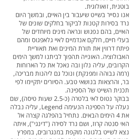
בוטנית, זואולוגית.
אנו נסייר בשייט שיעבור בין האיים, ובמשך היום
נרד בסירות קטנות לביקור בחלקים שונים של
האיים, בהם נפגוש ונראה מינים מיוחדים של
בעלי חיים, חלקם אנדמיים לאיי גלאפגוס ומהם
פיתח דרווין את תורת המינים ואת תאוריית
האבולוציה. האונייה תהפוך לביתנו למשך הימים
הקרובים, עליה נלון ובה נאכל את כל הארוחות
(רמה גבוהה ומפנקת) ונוכל גם ליהנות מבריכה,
בר, והרצאות בנושאי טבע. הסיורים יתקיימו לפי
תכנית השייט של הספינה.
בבוקר נטוס לאי בלטרה (כ-2.5 שעות טיסה), שם
נעלה על הספינה הנעימה Legend, עליה נבלה
את 4 הימים הבאים. נתחיל בהפלגה קצרה אל
האי סנטה קרוז, ושם נרד לסירה ("דינגי"), איתה
נצא לשייט בלגונה מוקפת במנגרובים, במפרץ