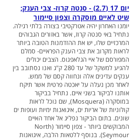
יום 17 (2.7) - סנטה קרוז- צבי הענק;
שיט לאיים מוסקרה וצפון סיימור
יומנו האחרון יהיה אטרקטיבי בצורה בלתי רגילה.
נתחיל באי סנטה קרוז, אשר באזורים הגבוהים
המרכזיים שלו, יש את ההזדמנות הטובה ביותר
לראות מקרוב את צבי הענק הפראיים- סמלם
המפורסם של איי הגלאפגוס. הצבים יכולים
להגיע למשקל של עד 280 ק"ג ואנו נסתובב בין
ענקים עדינים אלה ונחווה קסם של ממש.
לאחר מכן נעלה על יאכטה פרטית אשר תיקח
אותנו לביקור בשני איים. נתחיל בביקור
במוסקרה (Mosquera), שם נוכל לראות
קולוניות של אריות ים, איגואנות ימיות ועופות ים
שונים. בתום הביקור נפליג אל אחד האיים
המבוקשים ביותר - צפון סיימור (North
Seymour). בנוסף ללטאות הלבה, איגואנות