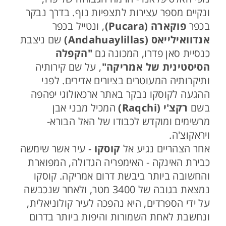
ונקיים מספר עצירות לתצפיות נוף. בדרך נבקר
בכפר
פוקארה (Pucara)
, ונטייל בכפר
אנדוואילייאס (Andahuaylillas)
שם ניצבת
כנסיית סאן פדרו, המכונה גם
"הקפלה
הסיסטינית של אמריקה"
, על שם קירותיה
ותיקרותיה המעוטרים בציורים אדירים. לפני
ההגעה לקוסקו נבקר באתר ארכאולוגי יפהפה
בשם
רקצ'י (Raqchi)
המכיל מבני אבן
מרשימים ומוקדש לכבודו של האל הבורא-
ויראקוצ'ה.
אחר הצהריים נגיע אל
קוסקו
- עיר אשר שימשה
כבירת האינקה - האימפריה הגדולה, המפוארת
והחשובה ביותר ביבשת דרום אמריקה. קוסקו
נמצאת בגובה של 3400 מטר, ולאחר שנכבשה
על ידי הספרדים, היא נהפכה לעיר קולוניאלית,
ונחשבת לאחת השמורות והיפות ביותר בדרום