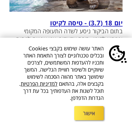
יום 18 (3.7) - טיסה לקיטו
בתום הביקור ניסע לשדה התעופה המקומי
ונמריא לקיטו, בירת אקוודור. אנו צפויים לנחות
בשעות אחר הצהריים, וככל שיותיר לנו הזמן נצא
האתר עושה שימוש בקבצי Cookies
להסתובב בעיר.
ובכלים טכנולוגיים לצורך התאמת האתר
ותכניו להעדפות המשתמשים, לצרכים
לינה בקיטו במלון 5 כוכבים Dann Carlton.
שיווקיים ולשיפור חוויית הגלישה. המשך
שימושך באתר מהווה הסכמה לשימוש
יום 19 (4.7) - קיטו- המרכז הקולוניאלי,
בקבצים אלה, בהתאם
למדיניות הפרטיות
.
מוזיאון "מרכז העולם"; טיסה למדריד
תוכל לשנות את העדפותיך בכל עת דרך
נבקר העיר העתיקה של קיטו, שהייתה הראשונה
הגדרות הדפדפן.
שהוכרזה כאתר מורשת עולמית של אונסק"ו
בשנת 1978, בשל היותה בעלת המרכז
אישור
ההיסטורי השמור ביותר ביבשת אמריקה. זו אחת
מערי הבירה הגבוהות בעולם (2800 מטר), והיא