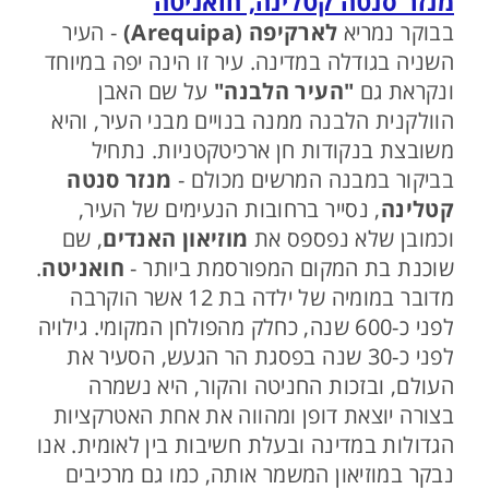
מנזר סנטה קטלינה, חואניטה
בבוקר נמריא
לארקיפה (Arequipa)
- העיר
השניה בגודלה במדינה. עיר זו הינה יפה במיוחד
ונקראת גם
"העיר הלבנה"
על שם האבן
הוולקנית הלבנה ממנה בנויים מבני העיר, והיא
משובצת בנקודות חן ארכיטקטניות. נתחיל
בביקור במבנה המרשים מכולם -
מנזר סנטה
קטלינה
, נסייר ברחובות הנעימים של העיר,
וכמובן שלא נפספס את
מוזיאון האנדים
, שם
שוכנת בת המקום המפורסמת ביותר -
חואניטה
.
מדובר במומיה של ילדה בת 12 אשר הוקרבה
לפני כ-600 שנה, כחלק מהפולחן המקומי. גילויה
לפני כ-30 שנה בפסגת הר הגעש, הסעיר את
העולם, ובזכות החניטה והקור, היא נשמרה
בצורה יוצאת דופן ומהווה את אחת האטרקציות
הגדולות במדינה ובעלת חשיבות בין לאומית. אנו
נבקר במוזיאון המשמר אותה, כמו גם מרכיבים