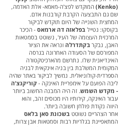
(Kenko)
המוקדש לפצ'ה-מאמא- אלת האדמה,
שם גם התבצעה הקרבת קורבנות אדם.
המחצית השנייה של היום תוקדש לביקור
בקוסקו: נטייל
בפלאזה דה ארמאס
- הכיכר
המרכזית העצומה של העיר, נשוטט בסמטאות
האבן, נבקר
בקתדרלה
ונראה את הציור
המפורסם של הסעודה האחרונה בגרסה
האינדיאנית שלו. נתרשם מהארכיטקטורה
המקומית המשלבת בין בניה אינקאית לבניה
הספרדית-קולוניאלית. נמשיך לביקור באתר שהיה
ליבה הפועם על אימפריית האינקה -
קוריקנצ'ה
- מקדש השמש
. זה היה המבנה החשוב ביותר
עבור האינקה, קירותיו היו מכוסים זהב, והוא
היווה נקודת פולחן חשובה ביותר.
אחר הצהריים נשוטט
בשכונת סאן בלאס
המתאפיינת בגלריות רבות וסמטאות אבן צרות,