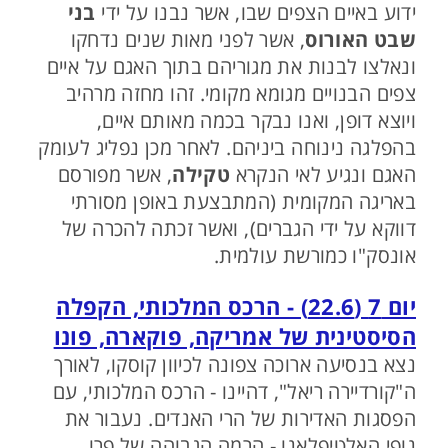
ידוע באיים הצפים שבו, אשר נבנו על ידי
בני
שבט האורוס
, אשר לפני מאות שנים נדחקו
ונאלצו לבנות את מגוריהם בתוך האגם על איים
צפים הבנויים מגומא מקומי. זהו מחזה מרהיב
ויוצא דופן, ואנו נבקר בכמה מאותם איים,
בהפלגה נינוחה ביניהם. לאחר מכן נפליג לעומק
האגם ונגיע לאי הנקרא
טקילה
, אשר מפורסם
באריגה המקומית (המתבצעת באופן מסורתי
דווקא על ידי הגברים), ואשר זכתה להכרה של
אונסק"ו כמורשת עולמית.
יום 7 (22.6) - הרכס המלכותי, הקפלה
הסיסטינית של אמריקה, פוקארה, פונו
נצא בנסיעה ארוכה צפונה לכיוון קוסקו, לאורך
ה"קורדיירה ריאל", דהיינו - הרכס המלכותי, עם
הפסגות האדירות של הרי האנדים. נעבור את
נופי האלטיפלאנו - הרמה הגבוהה של פרו,