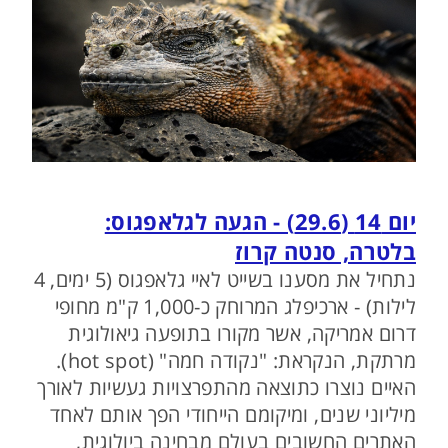
יום 14 (29.6) - הגעה לגלאפגוס:
בלטרה, סנטה קרוז
נתחיל את מסענו בשייט לאיי גלאפגוס (5 ימים, 4
לילות) - ארכיפלג המרוחק כ-1,000 ק"מ מחופי
דרום אמריקה, אשר מקורו בתופעה גיאולוגית
מרתקת, הנקראת: "נקודה חמה" (hot spot).
האיים נוצרו כתוצאה מהתפרצויות געשיות לאורך
מיליוני שנים, ומיקומם הייחודי הפך אותם לאחד
האתרים החשובים בעולם מבחינה ביולוגית,