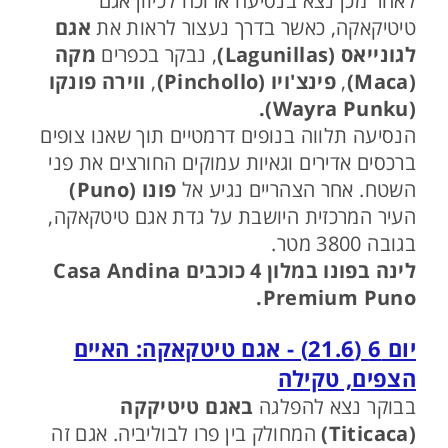
לאחר מכן נצא בנסיעה ארוכה לכיוון אגם
טיטיקאקה, כאשר בדרך נעצור לראות את
אגם
לגונייאס (Lagunillas)
, נבקר בכפרים
מקה
(Maca)
,
פינצ'ויו (Pinchollo)
,
ווירה פונקו
(Wayra Punku).
הנסיעה תלווה בנופים דרמטיים תוך שאנו צופים
ברכסים אדירים וגאיות עמוקים החורצים את פני
השטח. אחר הצהריים נגיע אל
פונו (Puno)
העיר המרכזית היושבת על גדת אגם טיטקאקה,
בגובה 3800 מטר.
לינה בפונו במלון 4 כוכבים Casa Andina
Premium Puno.
יום 6 (21.6) - אגם טיטקאקה: האיים
הצפים, טקילה
בבוקר נצא להפלגה
באגם טיטיקקה
(Titicaca)
המחולק בין פרו לבוליביה. אגם זה