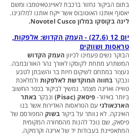
בתום הביקור נחזור ברכבת לאויינטאיטמבו ומשם
יאסוף אותנו האוטובוס אשר ייקח אותנו למלונינו.
לינה בקוסקו במלון Novotel Cusco.
יום 12 (27.6) - העמק הקדוש: אלפקות,
טראסות ושווקים
הבוקר נשים פעמינו לכיוון
העמק הקדוש
המשתרע מתחת לקוסקו לאורך נהר האורובמבה.
נעצור במתחם לשיקום חיות בר והשבתן לטבע
ונבקר
בחווה המוקדשת לאלפקות
ולמלאכת
טווייה ואריגה מצמר. נמשיך לביקור בכפר החשוב
ביותר באיזור-
פיסאק (Pisac)
ונבקר
באתר
הארכאולגי
עם הטראסות האדירות אשר בנו
האינקה. לא נוותר על ביקור
בשוק
המפורסם של
פיסאק, שם נוכל להנות מהסחורה המקומית
המתאפיינת בעבודות יד של אריגה וקרמיקה.