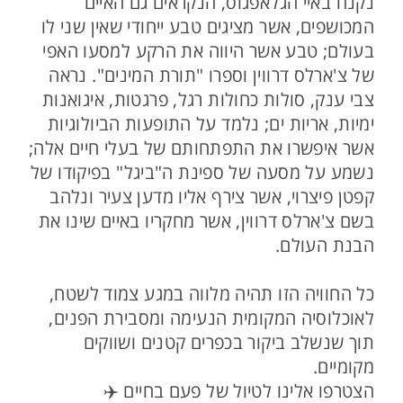
נקנח באיי הגלאפגוס, הנקראים גם האיים
המכושפים, אשר מציגים טבע ייחודי שאין שני לו
בעולם; טבע אשר היווה את הרקע למסעו האפי
של צ'ארלס דרווין וספרו "תורת המינים". נראה
צבי ענק, סולות כחולות רגל, פרגטות, איגואנות
ימיות, אריות ים; נלמד על התופעות הביולוגיות
אשר איפשרו את התפתחותם של בעלי חיים אלה;
נשמע על מסעה של ספינת ה"ביגל" בפיקודו של
קפטן פיצרוי, אשר צירף אליו מדען צעיר ונלהב
בשם צ'ארלס דרווין, אשר מחקריו באיים שינו את
הבנת העולם.
כל החוויה הזו תהיה מלווה במגע צמוד לשטח,
לאוכלוסיה המקומית הנעימה ומסבירת הפנים,
תוך שנשלב ביקור בכפרים קטנים ושווקים
מקומיים.
הצטרפו אלינו לטיול של פעם בחיים ✈️