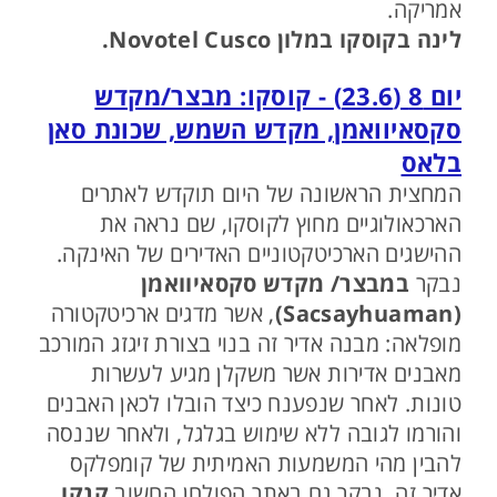
אמריקה.
לינה בקוסקו במלון Novotel Cusco.
יום 8 (23.6) - קוסקו: מבצר/מקדש
סקסאיוואמן, מקדש השמש, שכונת סאן
בלאס
המחצית הראשונה של היום תוקדש לאתרים
הארכאולוגיים מחוץ לקוסקו, שם נראה את
ההישגים הארכיטקטוניים האדירים של האינקה.
נבקר
במבצר/ מקדש סקסאיוואמן
(Sacsayhuaman)
, אשר מדגים ארכיטקטורה
מופלאה: מבנה אדיר זה בנוי בצורת זיגזג המורכב
מאבנים אדירות אשר משקלן מגיע לעשרות
טונות. לאחר שנפענח כיצד הובלו לכאן האבנים
והורמו לגובה ללא שימוש בגלגל, ולאחר שננסה
להבין מהי המשמעות האמיתית של קומפלקס
אדיר זה, נבקר גם באתר הפולחן החשוב
קנקו