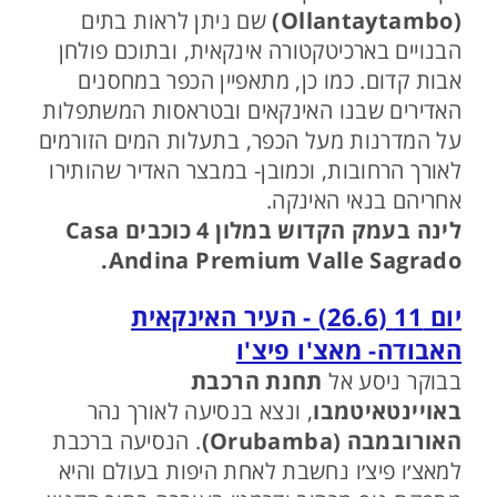
(Ollantaytambo)
שם ניתן לראות בתים
הבנויים בארכיטקטורה אינקאית, ובתוכם פולחן
אבות קדום. כמו כן, מתאפיין הכפר במחסנים
האדירים שבנו האינקאים ובטראסות המשתפלות
על המדרנות מעל הכפר, בתעלות המים הזורמים
לאורך הרחובות, וכמובן- במבצר האדיר שהותירו
אחריהם בנאי האינקה.
לינה בעמק הקדוש במלון 4 כוכבים Casa
Andina Premium Valle Sagrado.
יום 11 (26.6) - העיר האינקאית
האבודה- מאצ'ו פיצ'ו
בבוקר ניסע אל
תחנת הרכבת
באויינטאיטמבו
, ונצא בנסיעה לאורך נהר
האורובמבה (Orubamba)
. הנסיעה ברכבת
למאצ׳ו פיצ׳ו נחשבת לאחת היפות בעולם והיא