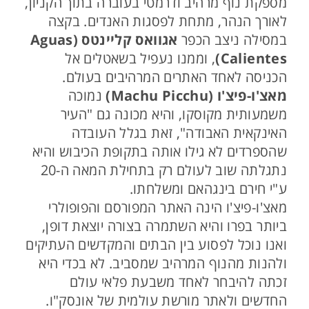
מספקת נוף מרהיב ודרמטי בעוברה בתוך הקניון,
לאורך הנהר, מתחת לפסגות האנדים. בקצה
במסילה ניצב הכפר
אגוואס קליינטס (Aguas
Calientes)
, וממנו נעפיל בשאטלים אל
הכניסה לאחד האתרים המרהיבים בעולם.
מאצ'ו-פיצ'ו (Machu Picchu)
נמוכה
משמעותית מקוסקו, והיא מכונה גם "העיר
האינקאית האבודה", זאת בגלל העובדה
שהספרדים לא גילו אותה בתקופת הכיבוש והיא
נתגלתה שוב לעולם רק בתחילת המאה ה-20
ע"י חירם בינגהאם ומשלחתו.
מאצ'ו-פיצ'ו הינה האתר המפורסם והפופולרי
ביותר בפרו והיא השתמרה בצורה יוצאת דופן,
ואנו נוכל לפסוע בין הבתים והמקדשים העתיקים
ולהנות מהנוף המרהיב שמסביב. לא בכדי היא
זכתה להיבחר לאחד משבעת פלאי עולם
החדשים ולאתר מורשת עולמית של אונסק"ו.