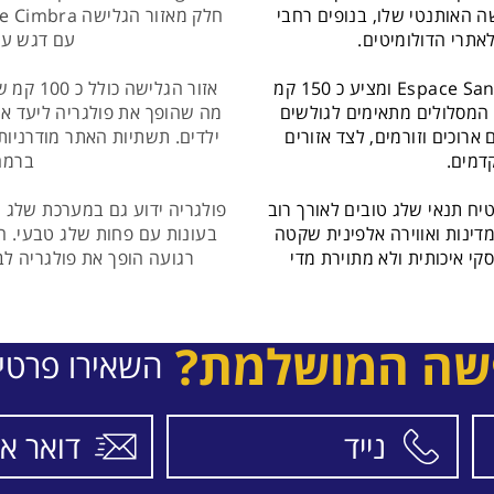
ה האותנטי שלו, בנופים רחבי
לאתרי הדולומיטים.
עם דגש על 
לה טוויל מחובר לאזור הסקי הבינלאומי Espace San Bernardo ומציע כ 150 קמ
אזור הג
 המסלולים מתאימים לגולשים
מה שהופך את פולגריה ליעד אי
ארוכים וזורמים, לצד אזורים
ילדים. תשתיות האתר מודרניות
דמים.
ברמה 
ח תנאי שלג טובים לאורך רוב
פולגריה ידוע גם במערכת שלג 
מדינות ואווירה אלפינית שקטה
בעונות עם פחות שלג טבעי. השי
קי איכותית ולא מתוירת מדי
רגועה הופך את פולגריה ל
שה המושלמת?
השאירו פרטי