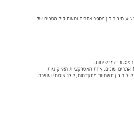
ציע חיבור בין מספר אתרים ומאות קילומטרים של
והפסגות המרשימות.
כאן נמצא המתחם הגדול בעולם לגלישת סקי (Dolomiti Superski), עם יותר מ־1,220 ק"מ של מסלולים המחברים בין 12 אתרים שונים. אחת האטרקציות האייקוניות
ל הרמות. השילוב בין תשתיות מתקדמות, שלג איכותי ואווירה