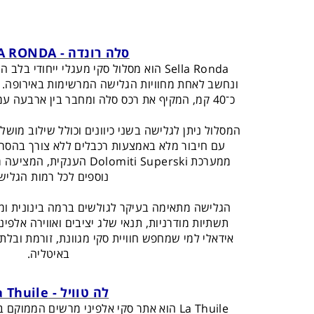
סלה רונדה - SELLA RONDA
Sella Ronda הוא מסלול סקי מעגלי ייחודי ב
ונחשב לאחת מחוויות הגלישה המרשימות באירופה. 
כ־40 קמ, המקיף את רכס סלה ומחבר בין ארבעה עמקים מרכזיים אזורי סקי שונים.
המסלול ניתן לגלישה בשני כיוונים וכולל שילוב מושל
עם חיבור מלא באמצעות רכבלים ללא צורך בהסרת 
ממערכת Dolomiti Superski ה
נוספים לכל רמות הגליש
הגלישה מתאימה בעיקר לגולשים ברמה בינונית ומע
תשתיות מודרניות, תנאי שלג יציבים ואווירה אלפינ
אידאלי למי שמחפש חוויית סקי מגוונת, זורמת ובל
באיטליה.
לה טוויל - La Thuile
La Thuile הוא אתר סקי אלפיני מרשים הממ