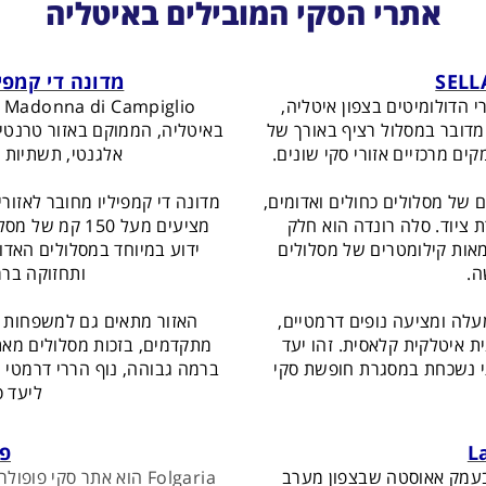
אתרי הסקי המובילים באיטליה
מדונה די קמפיל
לב הרי הדולומיטים בצפון איטליה,
o
מדובר במסלול רציף באורך של
באיטליה, הממוקם באזור טרנטינ
אלגנטי, תשתיות ס
ם של מסלולים כחולים ואדומים,
ציוד. סלה רונדה הוא חלק
מציעים מעל 50
ענקית, המציעה מאות קילומטרים של מסלולים
ידוע במיוחד במסלולים האדומ
ה.
ותחזוקה ברמ
לה ומציעה נופים דרמטיים,
האזור מתאים גם למשפחות ול
ית איטלקית קלאסית. זהו יעד
מתקדמים, בזכות מסלולים מאתג
תי נשכחת במסגרת חופשת סקי
ברמה גבוהה, נוף הררי דרמטי ו
ליעד ס
פול
וקם בעמק אאוסטה שבצפון מערב
Folgaria הוא אתר סקי פ