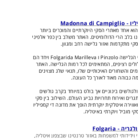
יו -
Madonna di Campiglio
Madonna di Campigli הוא אחד מאתרי הסקי היוקרתיים והמוכרים ביותר
ו בלב הרי הדולומיטים. האתר משלב בין כפר אלפיני
קי מתקדמות ואזור גלישה רחב ומגוון.
מדונה די קמפיליו מחובר לאזורי הגלישה Pinzolo ו Folgarida Marilleva ויחד הם
1 קמ של מסלולים רציפים, המתאימים לכל רמות הגלישה. האתר
ים והשחורים האיכותיים שלו, תנאי שלג מצוינים
ה גבוהה מאוד לאורך כל העונה.
גולשים בינוניים אך בולט במיוחד בקרב גולשים
רים ואירוח תחרויות גביע העולם. השילוב בין סקי
אווירה איטלקית יוקרתית הופך את מדונה די קמפיליו
קי מוביל ויוקרתי באיטליה.
גריה - Folgaria
ופולרי וידידותי למשפחות באזור טרנטינו שבצפון איטליה,