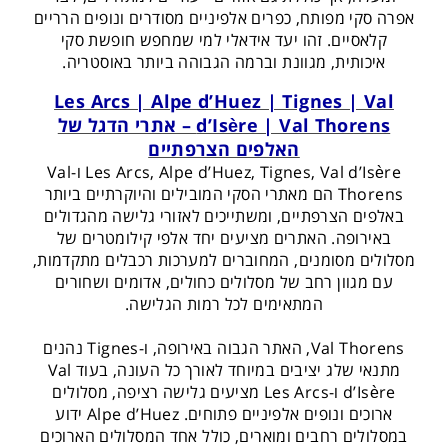
אפרה סקי מפותח, כפרים אלפיניים מסודרים ונופים הרריים
קלאסיים. זהו יעד אידאלי למי שמחפש חופשת סקי
איכותית, מגוונת וברמה הגבוהה ביותר באוסטריה.
Les Arcs | Alpe d’Huez | Tignes | Val
d’Isère | Val Thorens – אתרי הדגל של
האלפים הצרפתיים
Les Arcs, Alpe d’Huez, Tignes, Val d’Isère ו-Val
Thorens הם מאתרי הסקי המובילים והיוקרתיים ביותר
באלפים הצרפתיים, ומשתייכים לאזורי גלישה מהגדולים
באירופה. האתרים מציעים יחד אלפי קילומטרים של
מסלולים מסומנים, המחוברים למערכות רכבלים מתקדמות,
עם מגוון רחב של מסלולים כחולים, אדומים ושחורים
המתאימים לכל רמות הגלישה.
Val Thorens, האתר הגבוה באירופה, ו-Tignes נהנים
מתנאי שלג יציבים במיוחד לאורך כל העונה, בעוד Val
d’Isère ו-Les Arcs מציעים גלישה רציפה, מסלולים
ארוכים ונופים אלפיניים פתוחים. Alpe d’Huez ידוע
במסלולים רחבים ומוארים, כולל אחד המסלולים הארוכים