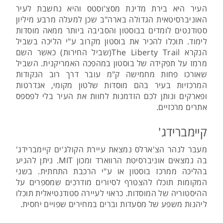
העיר היא בירת מדינת מסצ'וסטס והיא נחשבת לעיר
האוניברסיטאית הגדולה בארה"ב שכן למעלה מרבע מיליון
סטודנטים לומדים בבוסטון והסביבה ביותר ממאה מוסדות
לימוד. תוכלו להכיר את בוסטון מקרוב ע"י הליכה בשביל
הנקרא The Liberty Trail(שביל החירות) כאשר השם
מרמז על תפקידה של בוסטון במהפכה האמריקנית. השביל
שאורכו פחות מחמישה ק"מ עובר דרך רוב הנקודות
המרכזיות בעיר בהם מוסדות שלטון מקומי, אנדרטות
ופארקים ונותן לכם הזדמנות לחוות את העיר בלי לפספס
אתרים מרכזיים.
קיימברידג'
מעבר לנהר הצ'ארלס נמצאת עיירת הקולג'ים קיימברידג'
בה נמצאים אוניברסיטת הרווארד ומכון MIT. ניתן להגיע
בהליכה ממרכז בוסטון או ע"י הרכבת התחתית. בשני
המקומות תוכלו להצטרף לסיורים מודרכים שמספרים על
ההיסטוריה של המוסדות. כראוי לעיירה סטודנטיאלית תוכלו
ליהנות משפע של מסעדות וברים במחירים שפויים יחסית.