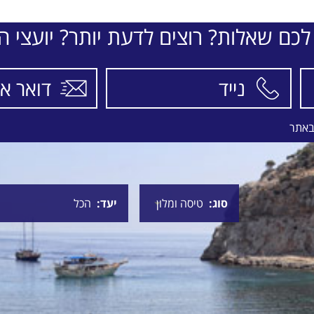
SIS ASTORIA HERAKLION
בין
31/8/26
-
04/9/26
ארוחת בוקר
ה
לכם שאלות? רוצים לדעת יותר? יועצי הת
התאריכים,
באתר
סוג
יעד