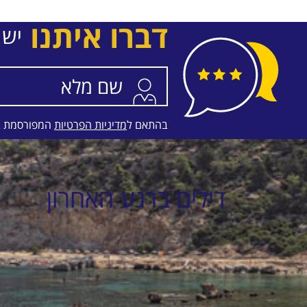
CAPSIS ASTORIA HERAKLION
דברו איתנו
בין
07/8/26
-
11/8/26
ארוחת בוקר
העברות
יש 
התאריכים,
בהתאם ל
מדיניות הפרטיות
המפורסמת 
דילים ברגע האחרון