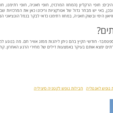
ים: חופי הרקליון (המחוז המרכזי), חופי חאניה, חופי רתימנו, ח
 באי יש מבחר גדול של אטרקציות וריכזנו כאן את המרכזיות שבהן:
יאון הימי ובשוק חאניה, במחוז רתימנו כדאי לבקר בנמל הונציאני ה
תים?
וספטמבר- חודשי הקיץ בהם ניתן ליהנות ממזג אוויר חם. מה בנוגע ל
רתים ימצא אותם בעיקר באמצעות דילים של מחירי הרגע האחרון. קח
 נופש לאנטליה
חבילות נופש לקטניה סיציליה