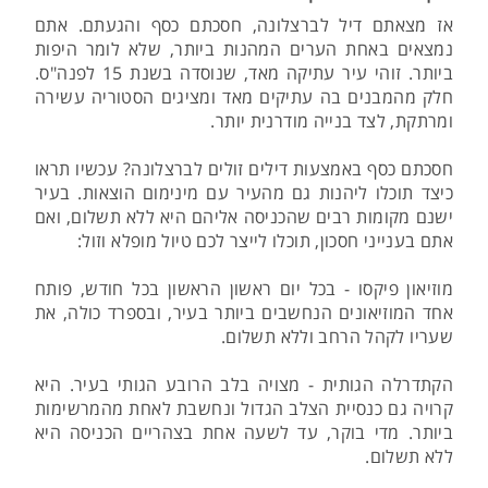
אז מצאתם דיל לברצלונה, חסכתם כסף והגעתם. אתם
נמצאים באחת הערים המהנות ביותר, שלא לומר היפות
ביותר. זוהי עיר עתיקה מאד, שנוסדה בשנת 15 לפנה"ס.
חלק מהמבנים בה עתיקים מאד ומציגים הסטוריה עשירה
ומרתקת, לצד בנייה מודרנית יותר.
חסכתם כסף באמצעות דילים זולים לברצלונה? עכשיו תראו
כיצד תוכלו ליהנות גם מהעיר עם מינימום הוצאות. בעיר
ישנם מקומות רבים שהכניסה אליהם היא ללא תשלום, ואם
אתם בענייני חסכון, תוכלו לייצר לכם טיול מופלא וזול:
מוזיאון פיקסו - בכל יום ראשון הראשון בכל חודש, פותח
אחד המוזיאונים הנחשבים ביותר בעיר, ובספרד כולה, את
שעריו לקהל הרחב וללא תשלום.
הקתדרלה הגותית - מצויה בלב הרובע הגותי בעיר. היא
קרויה גם כנסיית הצלב הגדול ונחשבת לאחת מהמרשימות
ביותר. מדי בוקר, עד לשעה אחת בצהריים הכניסה היא
ללא תשלום.