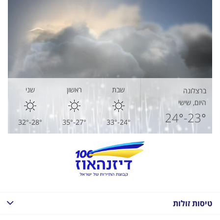
שבת
ראשון
שני
ברצלונה
היום, שישי
23°-24°
28°-32°
27°-35°
24°-33°
טיסות זולות