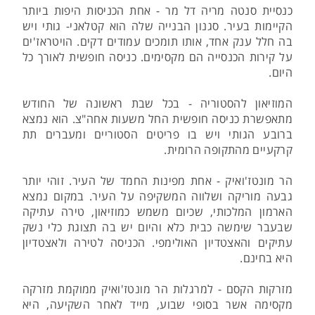
כנסיית סנטה מריה דל מר - אחת הכניסות היפות ביותר
הקיימות בעיר. סגנון הבנייה שלה הוא קטלאני- גותי ויש
בה חלל ענק אחד, אותו תומכים עמודים דקים. הויטראז'ים
על קירות הכנסייה הם מקסימים. כניסה חופשית לאורך כל
היום.
המוזיאון להסטוריה - בכל שבת ראשונה של החודש
מתאפשרת כניסה חופשית החל משעות אחה"צ. הוא נמצא
ברובע הגותי ויש בו פריטים הסטוריים ומעברים תת
קרקעיים מהתקופה הרומית.
הר מונטז'ואיק - אחת מפינות החמד של העיר. זוהי יותר
גבעה מוריקה ושלווה המשקיפה על העיר. במקום נמצא
הארמון המלכותי, שכיום משמש כמוזיאון, טירה עתיקה
שבעבר שימשה כבית כלא והיום יש בה תצוגת כלי נשק
עתיקים והאצטדיון האולימפי. הכניסה לטירה ולאצטדיון
היא בחינם.
מזרקות הקסם - למרגלות הר מונטז'ואיק ממוקמת מזרקה
מקסימה אשר בסופי שבוע, מייד לאחר השקיעה, היא