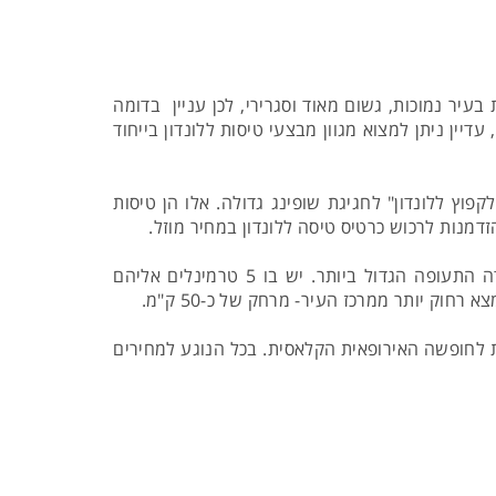
יר נמוכות, גשום מאוד וסגרירי, לכן עניין בדומה
יין ניתן למצוא מגוון מבצעי טיסות ללונדון בייחוד
פוץ ללונדון" לחגיגת שופינג גדולה. אלו הן טיסות
זדמנות לרכוש כרטיס טיסה ללונדון במחיר מוזל.
טיסות ללונדון מגיעות לשלושה שדות תעופה עיקריים: היתרו, גטוויק וסטנסטד. היתרו הוא שדה התעופה הגדול ביותר. יש בו 5 טרמינלים אליהם
ופש בלונדון נחשבת לחופשה האירופאית הקלאסית. בכל הנוגע למחירים