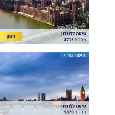
טיסה ללונדון
הזמן
החל מ
715
$
בין
15/8/26
-
10/8/26
התאריכים,
טיסה סדירה
אישור מיידי
SKY EXPRESS
טיסה ללונדון
החל מ
870
$