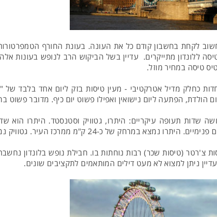
שוב לקחת בחשבון קודם כל את העונה. בעונת החורף הטמפרטורות בע
סה ללונדון מתייקרים. עדיין בשל הביקוש הרב לנופש בעונות אלה, עד
יס טיסה במחיר מוזל.
ות כחלק מדיל אטרקטיבי - מעין טיסות בזק ליום אחד בלבד של "לק
ם הולדת, הפתעה ליום נישואין ואפילו פשוט יום כיף. מדובר פשוט בה
ממרכז העיר. גטוויק נמצא רחוק יותר ממרכז העיר- מרחק של כ-50 ק"מ.
הרחוק ביותר ממרכז העיר- 60 ק"מ וטיסות צ'רטר (טיסות שכר) רבות נוחתות בו. חבילת נ
עדיין ניתן למצוא לא מעט דילים המותאמים לתקציבים שונים.