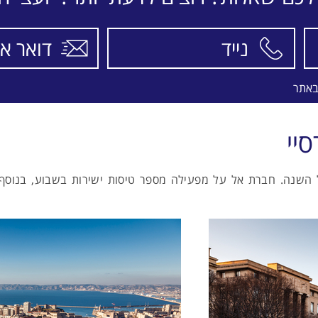
התאריכים,
טיסה סדירה
SWISS
באתר
יי
ל השנה. חברת אל על מפעילה מספר טיסות ישירות בשבוע, בנוסף 