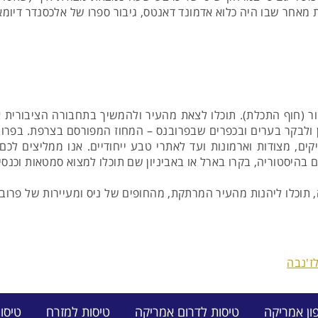
מאחר שבו היה כלוא אדמונד דאנטס, גיבור ספרו של אלכסנדר דיומא 
ר (חוף התכלת). תוכלו לצאת מהעיר ולהמשיך בתחבורה הציבורית או
 ולבקר בערים ובכפרים שבפרובנס – המחוז המפורסם בצרפת. בפרובנס 
, מצודות וארמונות ועד לאתרי טבע ייחודיים. אנו ממליצים לכם לב
היסטוריה, בקרו בארל או באביניון שם תוכלו למצוא סמטאות וכנסיות
ה, תוכלו ליהנות מהעיר המרתקת, מהחופים של ניס ומעיירות של 
ז'נבה
ון אמריקה
טיסות לדרום אמריקה
טיסות למזרח
טיסו