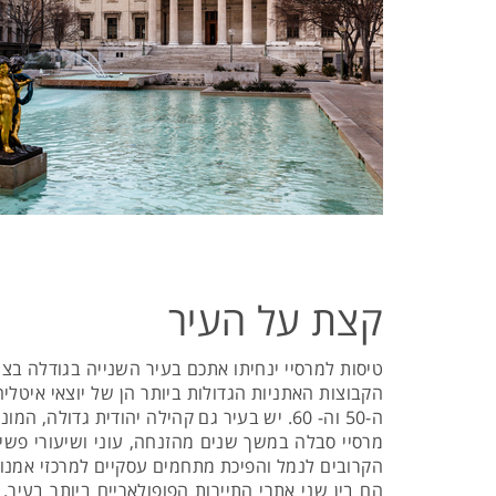
קצת על העיר
טיסות למרסיי ינחיתו אתכם בעיר השנייה בגודלה בצ
הקבוצות האתניות הגדולות ביותר הן של יוצאי איטלי
ה-50 וה- 60. יש בעיר גם קהילה יהודית גדולה, המונה כ- 80,000 תושבים.
מרסיי סבלה במשך שנים מהזנחה, עוני ושיעורי פשי
הקרובים לנמל והפיכת מתחמים עסקיים למרכזי אמנות 
הם בין שני אתרי התיירות הפופולאריים ביותר בעיר