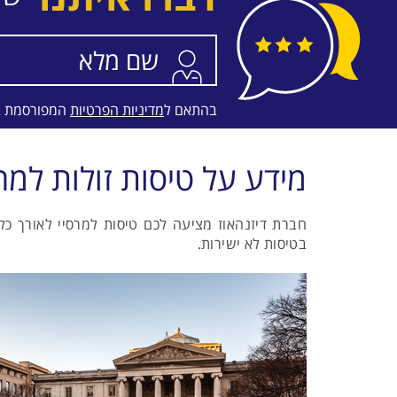
התאריכים,
טיסה סדירה
SWISS
בהתאם ל
מדיניות הפרטיות
המפורסמת 
מידע על טיסות זולות למרס
חברת דיזנהאוז מציעה לכם טיסות למרסיי לאורך כ
בטיסות לא ישירות.