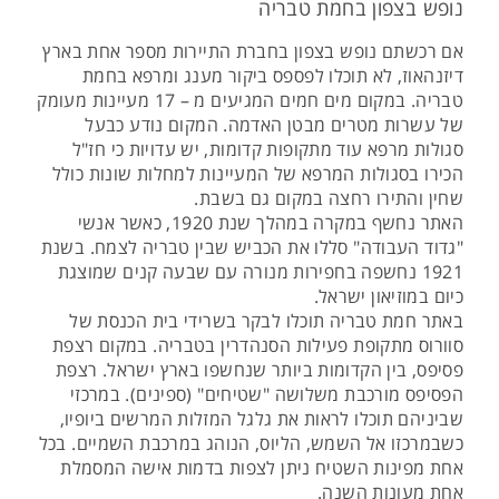
נופש בצפון בחמת טבריה
אם רכשתם נופש בצפון בחברת התיירות מספר אחת בארץ
דיזנהאוז, לא תוכלו לפספס ביקור מענג ומרפא בחמת
טבריה. במקום מים חמים המגיעים מ – 17 מעיינות מעומק
של עשרות מטרים מבטן האדמה. המקום נודע כבעל
סגולות מרפא עוד מתקופות קדומות, יש עדויות כי חז"ל
הכירו בסגולות המרפא של המעיינות למחלות שונות כולל
שחין והתירו רחצה במקום גם בשבת.
האתר נחשף במקרה במהלך שנת 1920, כאשר אנשי
"גדוד העבודה" סללו את הכביש שבין טבריה לצמח. בשנת
1921 נחשפה בחפירות מנורה עם שבעה קנים שמוצגת
כיום במוזיאון ישראל.
באתר חמת טבריה תוכלו לבקר בשרידי בית הכנסת של
סוורוס מתקופת פעילות הסנהדרין בטבריה. במקום רצפת
פסיפס, בין הקדומות ביותר שנחשפו בארץ ישראל. רצפת
הפסיפס מורכבת משלושה "שטיחים" (ספינים). במרכזי
שביניהם תוכלו לראות את גלגל המזלות המרשים ביופיו,
כשבמרכזו אל השמש, הליוס, הנוהג במרכבת השמיים. בכל
אחת מפינות השטיח ניתן לצפות בדמות אישה המסמלת
אחת מעונות השנה.