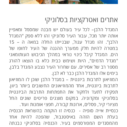
אתרים ואטרקציות בסלוניקי
המגדל הלבן– לכל עיר בעולם יש מבנה שמסמל ומאפיין
אותה יותר מכל, עבור העיר סלוניקי זהו ללא ספק "המגדל
הלבן". זהו מגדל עגול, שבנייתו החלה במאה ה – 15
במטרה להיות חלק ממערך ההגנה של העיר לחופו של
הים. המגדל קיבל כינוי נוראי במהלך הכיבוש העותומאני
"מגדל הדמים", היות ושימש כבית כלא בו הוצאו להורג
מספר רב של אסירים. עם שחרור העיר נצבע המגדל בלבן,
בימים אלו המגדל הלבן כבר לא לבן.
המוזיאון לתרבות ביזנטית – במגדל הלבן שוכן לו המוזיאון
לתרבות ביזנטית, אחד מהמוזיאונים החשובים ביותר ביוון.
תפקידו לתעד ולחקור את התפתחות התרבות הביזנטית
בסלוניקי ומקדוניה. במקום מוצגים פריטים שונים החל
מציורי קיר, פסלים, ארונות קבורה, חפצי אומנות ועוד.
כנסיית אייה סופיה - כנסיה זו הוקמה בהשראת הכנסיה
בעלת השם הזהה באיסטנבול, שהפכה להיות אחד
מהמסגדים המפורסמים בעיר. הכנסיה בסלוניקי נבנתה