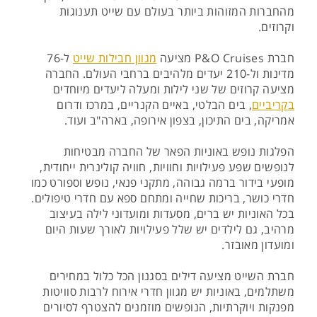
מהחברות המזוהות ביותר בעולם עם שייט תענוגות
וקרוזים.
חברת P&O Cruises מציעה
מגוון חבילות שייט
ל-76
מדינות ול-210 יעדים מלהיבים ברחבי העולם. החברה
מציעה קרוזים של שני לילות ומעלה ליעדים מיוחדים
בקריביים
, בים הבלטי, באיים הקנריים, במרכז ודרום
אמריקה, בים התיכון, בצפון אירופה, בארה"ב ועוד.
הפלגות נופש באוניות הפאר של החברה מבטיחות
לנופשים שפע פעילויות וחוויות, חוויה קולינרית ייחודית,
מופעי בידור ברמה גבוהה, מתקני פנאי, נופש וספורט כמו
חדרי כושר, בריכות שחייה ומתחם ספא עם חדרי טיפולים.
בכל האוניות יש ברים, מסעדות ומועדוני לילה בעיצוב
מרהיב, גם לילדים יש שלל פעילויות לאורך שעות היום
ומועדון מאובזר.
חברת השייט מציעה דילים בסגנון הכל כלול במחירים
משתלמים, באוניות יש מגוון חדרי אירוח לרבות סוויטות
מפנקות ויוקרתיות, הנופשים מוזמנים להצטרף לסיורים