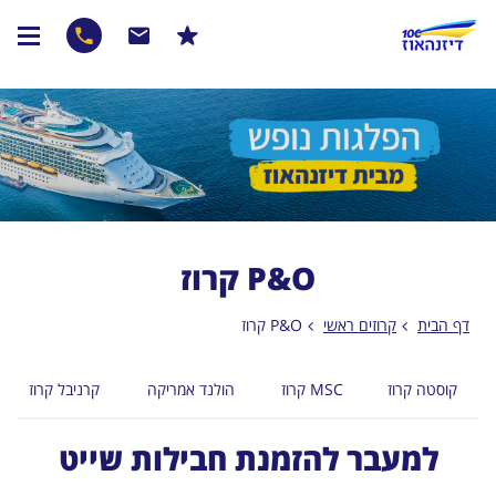
P&O קרוז
דף הבית
קרוזים ראשי
P&O קרוז
קוסטה קרוז
MSC קרוז
הולנד אמריקה
קרניבל קרוז
למעבר להזמנת חבילות שייט