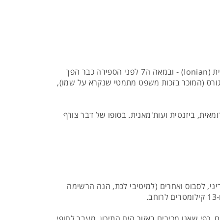
התיעוד המוקדם ביותר אודות סאמוס מתחיל בעת העתיקה, בסביבות המאה ה-8 לפני הספירה - אז הצטרף האי לברית היונית (Ionian) - ובמאה ה7 לפני הספירה כבר הפך
יתגורס (המוכר בזכות משפט מתמטי שנקרא על שמו),
ומאית, ביזנטית ועות'מאנית. בסופו של דבר צורף
ני, לסבוס ואחרים (למיטיבי לכת, הנה הרשימה
 ומגוונים, כפי שאנו מכירים באזור הים התיכון. מעבר לחופי