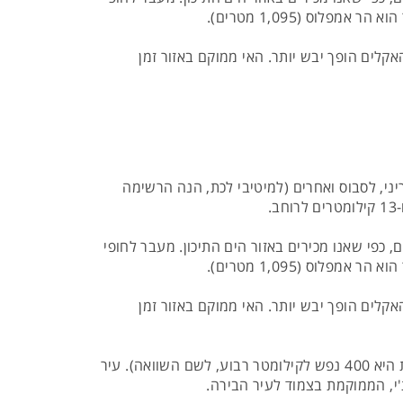
לו בעונת הקיץ האקלים הופך יבש יותר. האי ממוקם באזור זמן
יני, לסבוס ואחרים (למיטיבי לכת, הנה הרשימה
 ומגוונים, כפי שאנו מכירים באזור הים התיכון. מעבר לחופי
לו בעונת הקיץ האקלים הופך יבש יותר. האי ממוקם באזור זמן
כיום מתגוררים בסאמוס מעל 40,000 תושבים בצפיפות ממוצעת של 70 נפש לקילומטר רבוע (בישראל הצפיפות הממוצעת היא 400 נפש לקילומטר רבוע, לשם השוואה). עיר
'י, הממוקמת בצמוד לעיר הבירה.