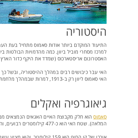
היסטוריה
למרכז מסחרי מוביל ביוון. כמה מהדמויות הבולטות בי
האסטרונום אריסטארכוס (שמדד את היקף כדור הארץ) ו
האי עבר כיבושים רבים במהלך ההיסטוריה, ובשל כך היו
האי סאמוס ליוון רק ב-1913, למרות שבמהלך מלחמת העולם השנייה נכבש למשך זמן מה על ידי גרמניה הנאצית.
גיאוגרפיה ואקלים
סאמוס
הוא חלק מקבוצת האיים האגאים הנמצאים ממזרח
המלאה). שטח האי הוא כ-477 קילומטרים רבועים, והוא ממוקם על ציר האורך שלו ממזרח למערב - 43 קילומטרים לאורך ו-13 קילומטרים לרוחב.
אורכו של קו החוף הוא 159 קיל