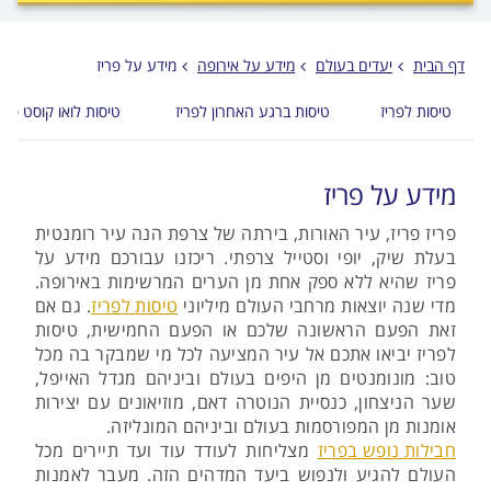
לפני
הכפתור
דף הבית
יעדים בעולם
מידע על אירופה
מידע על פריז
טיסות לפריז
טיסות ברגע האחרון לפריז
טיסות לואו קוסט פריז
מידע על פריז
פריז פריז, עיר האורות, בירתה של צרפת הנה עיר רומנטית
בעלת שיק, יופי וסטייל צרפתי. ריכזנו עבורכם מידע על
פריז שהיא ללא ספק אחת מן הערים המרשימות באירופה.
מדי שנה יוצאות מרחבי העולם מיליוני
טיסות לפריז
. גם אם
זאת הפעם הראשונה שלכם או הפעם החמישית, טיסות
לפריז יביאו אתכם אל עיר המציעה לכל מי שמבקר בה מכל
טוב: מונומנטים מן היפים בעולם וביניהם מגדל האייפל,
שער הניצחון, כנסיית הנוטרה דאם, מוזיאונים עם יצירות
אומנות מן המפורסמות בעולם וביניהם המונליזה.
חבילות נופש בפריז
מצליחות לעודד עוד ועד תיירים מכל
העולם להגיע ולנפוש ביעד המדהים הזה. מעבר לאמנות