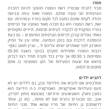
מטרו
סביר להניח שבפריז רשת המטרו תהפוך להיות לחברה
הצרפתית הכי טובה שלכם. המטרו מאוד נוחה ונגישה
ויכולה לקחת אתכם כמעט לכל מקום בפריז ובמהירות. עם
זאת, רשת המטרו היא גם חברה מאוד נאמנה של הכייסים
בפריז המקפידים לבקרה לעיתים תכופות. תיירים ומקומיים
כאחד נופלים קורבן לכייסים הצרפתים המיומנים – גם בעת
ההמתנה לרכבת וגם בזמן הנסיעה. שימו עין על התיק
והארנק לפני שאחרים ישימו עליהם יד... עניין חשוב נוסף-
רכבות המטרו מתחילות מוקדם בבוקר בשעה 05:30
ומסיימות ב 00:30 אך עדיין בכל מקרה תמיד רצוי לבדוק
מראש את שעות הפעילות של הקו הספציפי בו אתם
מתכוונים לנסוע.
להביא ילדים
מתלבטים אם להביא את הילדים? ובכן, גם לילדים יש לא
מעט פעילויות ואטרקציות. האטרקציה ב-ה הידיעה הוא
כמובן פארק השעשועים יורודיסני (שנמצא מחוץ לפריז).
אגב, גם מבוגרים נהנים שם לא פחות... כמו כן, עומד
לרשותכם גן החיות של פריז שהוא אחד מגני החיות