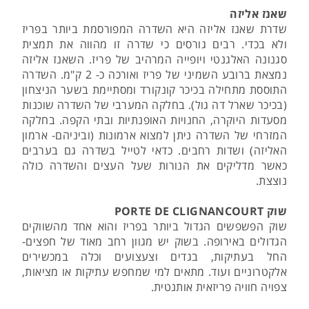
שאנז אליזה
שדרת שאנז אליזה היא השדרה המפורסמת ביותר בפריז
ולא בכדי. רבים גורסים כי שדרה זו מהווה את תמצית
סגנונה האלגנטי ויופייה המרהיב של פריז. השאנז אליזה
נמצאת ברובע השמיני של פריז ואורכה כ- 2 ק"מ. השדרה
התוססת מתחילה בכיכר קונקורד ומסתיימת בשער הניצחון
(בכיכר שארל דה גול). בחלקה המערבי של השדרה שוכנות
מסעדות היוקרה, החנויות האופנתיות ובתי הקפה. בחלקה
המזרחי של השדרה ניתן למצוא ארמונות (וביניהם- ארמון
האליזה) ושדות רחבים. כדאי לטייל בשדרה גם בערבים
כאשר מדליקים את הנורות שעל העצים והשדרה כולה
נוצצת.
שוק PORTE DE CLIGNANCOURT
שוק הפשפשים הגדול ביותר בפריז והוא אחד מהשווקים
הגדולים באירופה. בשוק יש מגוון רחב מאוד של חפצים-
החל בעתיקות, בגדים וצעצועים וכלה במכשירים
אלקטרוניים ועוד. מתאים למי שמחפש עתיקות או מציאות,
צפויה חוויה פריזאית אותנטית.