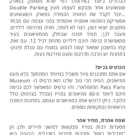
הגדולים ביותר באירופה! למי שלא מסתפק בפארק
שעשועים אחד ומבקש לעצמו מעין Double Parking
...יכול לקבל את החוויה הכפולה בפארק השעשועים
אסטריקס המהווה אופציה איכותית בפני עצמה עם מבחר
מתקנים יוצאי דופן. רצוי לא לוותר, חוויה מדהימה לילדים.
מעבר לכך, תמיד תזכרו שבחלק מהמוזיאונים בעיר
מתאפשרת כניסה חינם לילדים מתחת לגיל 12. עם זאת,
קחו בחשבון שמאוד קשה לנסוע במטרו עם עגלת תינוק-
בתחנות יש הרבה מדרגות ומעט מדרגות נעות.
הכרטיס בכיס?
אם אתם מתכננים טיול משכיל במיוחד המתמקד בלא מעט
מוזיאונים, הטיפ הכי טוב שלנו הוא כרטיס ה- Museum
Pass Paris הפופולארי. זהו כרטיס המאפשר לכם כניסה
חינם ליותר מ-60 מוזיאונים בפריז (ובכלל בצרפת) כולל
הלובר. ניתן לרכוש אותו במוזיאונים עצמם, בתחנות המטרו
הראשיות ובמקומות נוספים.
שפה אחרת, מחיר אחר
מסעדות רבות בפריז מבקשות למשוך תיירים ולכן הן
"מגדילות ראש" ומכינות תפריט באנגלית, הבעיה היא