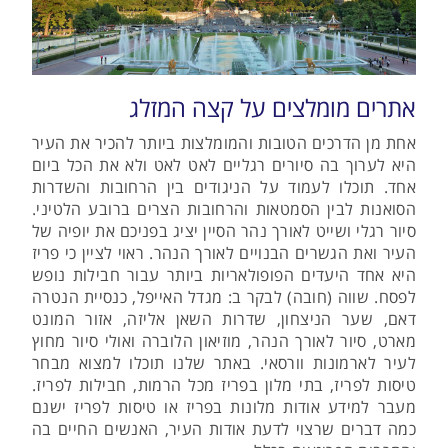
אתרים מומלצים על קצה המזלג
אחת מן הדרכים הטובות והמומלצות ביותר להכיר את העיר
היא לערוך בה סיורים רגליים לאט לאט ולא את הכל ביום
אחד. תוכלו לעמוד על הניגודים בין הרחובות והשדרות
הסואנות לבין הסמטאות והרחובות הצרים ברובע הלטיני.
סיור רגלי ושייט לאורך נהר הסיין יציג בפניכם את יופיה של
העיר ואת הגשרים הבנויים לאורך הנהר. ראוי לציין כי פריז
היא אחד היעדים הפופולאריות ביותר עבור חבילות נופש
לפסח. שווה (חובה) לבקר ב: מגדל האייפל, כנסיית הנטרה
דאם, שער הניצחון, שדרות השאן אליזה, אזור המונט
מארט, סיור לאורך הנהר, מוזיאון הלוברה ואולי סיור מחוץ
לעיר לארמונות וורסאי. באתר שלנו תוכלו למצוא מבחר
טיסות לפריז, בתי מלון בפריז מכל הרמות, חבילות לפריז.
מעבר למידע אודות מלונות בפריז או טיסות לפריז ישנם
כמה דברים שרצוי לדעת אודות העיר, האנשים החיים בה