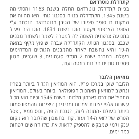
קתדרלת נוטרדאם
בניית קתדרלת נוטרדאם החלה בשנת 1163 והסתיימה
בשנת 1345. הקתדרלה בנויה בסגנון גותי והיא מהווה את
המקום בו סופר סיפורו של הגיבן מנוטרדאם הנכתב ע"י
הסופר הצרפתי ויקטור הוגו בשנת 1831. הוגו היה פעיל
בתנועה צרפתית השמה לה למטרה לשמר ולשחזר מבנים
שנבנו בסגנון הגותי. הקתדרלה עברה שיפוץ מקיף במאה
ה-19 והיא נחשבת לאחד מהמבנים הגותיים המדהימים
בעולם- במבנה ישנם 2 מגדלי פעמונים, 3 שערים, מגוון
פסלים גותיים חלונות רוזטה ועוד.
מוזיאון הלובר
הלובר שוכן במרכז פריז, הוא המוזיאון הגדול ביותר בפריז
ונחשב למוזיאון האמנות הפופולארי ביותר בעולם. המוזיאון
התחיל את דרכו כארמון מלכותי בשנת 1546 וכיום הוא מכיל
עשרות אלפי יצירות אמנות ומביניהן היצירות מהמפורסמות
ביותר בעולם -המונה ליזה, הגננת היפה , ונוס ממילו, פסל
הפרש של לואי ה-14 ועוד. קחו בחשבון שהלובר הוא מקום
ענק ולמי שמבקש להספיק לראות את כולו דרושים לפחות
כמה ימים.