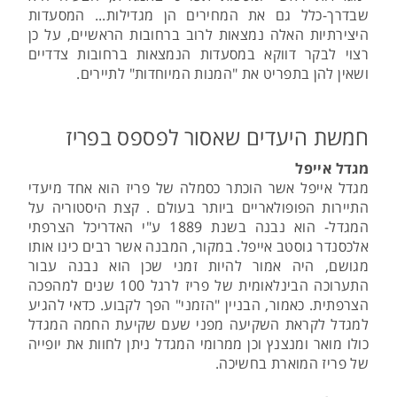
שבדרך-כלל גם את המחירים הן מגדילות... המסעדות
היצירתיות האלה נמצאות לרוב ברחובות הראשיים, על כן
רצוי לבקר דווקא במסעדות הנמצאות ברחובות צדדיים
ושאין להן בתפריט את "המנות המיוחדות" לתיירים.
חמשת היעדים שאסור לפספס בפריז
מגדל אייפל
מגדל אייפל אשר הוכתר כסמלה של פריז הוא אחד מיעדי
התיירות הפופולאריים ביותר בעולם . קצת היסטוריה על
המגדל- הוא נבנה בשנת 1889 ע"י האדריכל הצרפתי
אלכסנדר גוסטב אייפל. במקור, המבנה אשר רבים כינו אותו
מגושם, היה אמור להיות זמני שכן הוא נבנה עבור
התערוכה הבינלאומית של פריז לרגל 100 שנים למהפכה
הצרפתית. כאמור, הבניין "הזמני" הפך לקבוע. כדאי להגיע
למגדל לקראת השקיעה מפני שעם שקיעת החמה המגדל
כולו מואר ומנצנץ וכן ממרומי המגדל ניתן לחוות את יופייה
של פריז המוארת בחשיכה.