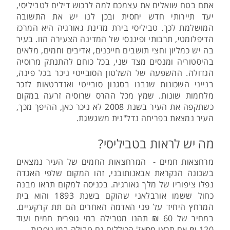
אתם בטח שואלים את עצמכם למה לרכוש דילים לטביליסי,
יעד תיירותי חדש יחסית ובכן לנו יש את התשובה
המושלמת לכך. טביליסי בירת מדינת גאורגיה היא המרכז
הדיפלומטי, תרבותי ופיננסי של המדינה הצעירה הזו. בעיר
בה יש כמליון וחצי תושבים חייכנים, אדיבים וחמים, מלאים
בהיסטוריה ומנסים מצד שני, בכל כוחם להתנתק מרוסיה
הגדולה. ההשפעה של השלטון הסובייטי ניכר בכל פינה,
בנייני השכונות שנבנו בסגנון סובייטי ואנדרטאות לזכר
מלחמות שונות. שמץ מכל ההרס שרוסיה זרעה במקום
כשתקפה את העיר בשנת 2008 לא ניכר כאן, ההיפך מכך,
העיר נמצאת בפריחה נדל"נית משגשגת.
מה יש לראות בטביליסי?
מרחצאות חמים - המרחצאות החמים של העיר נמצאים
בשכונה הנקראת אבאנותובני, זהו המקום שלפי האגדה
נפלו ציפוריו של מלך גאורגיה. בכניסה למקום תראו מבנה
כחול ששמו אורבלאני שהוקם בשנת 1893 והוא בית
המרחץ היחיד על פני האדמה האחרים הם תת קרקעיים.
במחיר של 60 ₪ תהנו מטבילה במי גופרית חמים ועוד
120 ₪ אם תרצו מסאז' הכוללים גם טבילה במי גופרית.