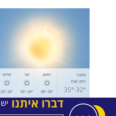
ראשון
שני
שלישי
אתונה
היום, שבת
32°-35°
25°-33°
29°-35°
30°-38°
דברו איתנו
יש 