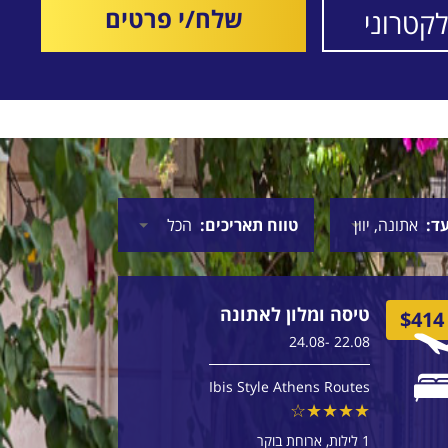
שלח/י פרטים
עד
טווח תאריכים
טיסה ומלון לאתונה
$427
$414
22.08 -24.08
מחיר לאדם
Ibis Style Athens Routes
1 לילות
ארוחת בוקר
$434