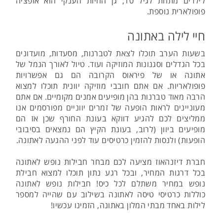
לילדים מתחת לגיל 10, גן החיות הענקי הוא אופציה
פופולארית נוספת.
חיי לילה באתונה
בשעות הערב תוכלו לצאת לטברנות, מסעדות, מועדונים
בכל הגדלים וסגנונות המוזיקה ועוד. טיול לאורך הנמל של
אתונה או של פיראוס הקרובה הם גם אפשרויות
פופולאריות. אם אתם חובבי מוזיקה יוונית תוכלו למצוא
הרבה מאוד טברנות בהן מופיעים אמנים מקומיים. אם אתם
מעוניינים לראות הופעה של זמרים יווניים מפורסמים אנו
ממליצים לכם להגיע דווקא בעונת החורף שכן אז הם
מופיעים ביוון (לרוב, בעונת הקיץ הם נמצאים בסיבובי
הופעות) ולנסות להזמין כרטיסים עוד לפני ההגעה לאתונה.
חברת דיזנהאוז מציעה לכם מבחר חבילות נופש לאתונה
בכל דרגות המחיר, ובכל רגע נתון תוכלו למצוא חבילת
נופש במחיר משתלם לכל כיס! חבילות נופש לאתונה
כוללות כרטיסי טיסה לאתונה בשילוב עם שהייה למספר
לילות באחד מבתי המלון באתונה, הזמינו עכשיו!