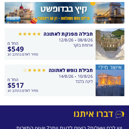
חבילה מפנקת לאתונה
בין
12/8/26
-
08/8/26
החל מ
התאריכים,
ארוחת בוקר
$
549
מחיר לאדם בהרכב זוג
אישור מיידי
חבילת נופש לאתונה
בין
14/8/26
-
10/8/26
החל מ
התאריכים,
לינה בלבד
$
517
מחיר לאדם בהרכב זוג
דברו איתנו
יש לכם שאלות? רוצים לדעת יותר? יועצי התיירות