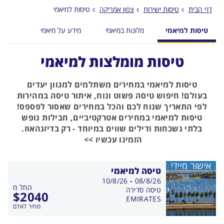
הכפתור
דף הבית
טיסות ישירות
צפון אמריקה
טיסות למיאמי
טיסות למיאמי
מלונות במיאמי
מידע על מיאמי
טיסות מומלצות למיאמי
טיסות למיאמי במחירים משתלמים למגוון יעדים
בעולם! חיפוש טיסה פשוט ונוח, איתור טיסה במהירות
לפי התאריך שנוח לכם והכל במחירים שאסור לפספס!
טיסות למיאמי במחירים אטרקטיביים, חבילות נופש
בלתי נשכחות ודילים שווים במיוחד - רק בדיזנהאוז.
הזמינו עכשיו >>
אישור מיידי
טיסה למיאמי
בין
10/8/26
-
08/8/26
החל מ
התאריכים,
טיסה סדירה
$
2040
EMIRATES
מחיר לאדם