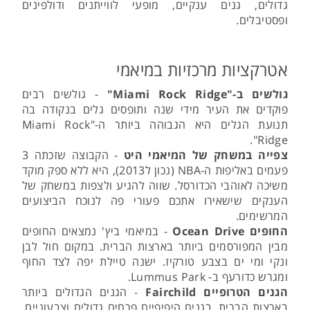
גדולים, גנים ענקיים, מופעי לווייתנים ודולפינים
ופסטיבלים.
אטרקציות מרכזיות במיאמי
גולשים ב-"Miami Rock Ridge"
- גולשים רבים
פוקדים את העיר מידי שנה ותופסים גלים בנקודה בה
תנועת הגלים היא הגבוהה ביותר ה-"Miami Rock
Ridge".
צפייה במשחק של המיאמי היט
- הקבוצה שזכתה 3
פעמים באליפות ה-NBA (נכון ל2013), היא ללא ספק מוקד
משיכה לאוהבי הכדורסל. שווה להגיע ולצפות במשחק של
הענקים שישאירו אתכם פעורי פה לנוכח הביצועים
המרשימים.
החופים Ocean Drive
- במיאמי ביץ' נמצאים החופים
מבין המפורסמים ביותר בארצות הברית. במקום חול לבן
ונקי ומי ים בצבע טורקיז. ישנה טיילת יפה לצד החוף
ומגרש כדורעף ב- Lummus Park.
הגנים הטרופיים Fairchild
- הגנים הגדולים ביותר
בארצות הברית. בגנים היפיפיים פרחים גדולים וצבעוניים,