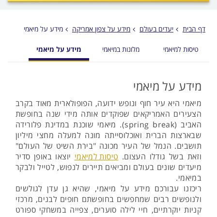
לפני
הכפתור
דף הבית
יעדים בעולם
מידע על צפון אמריקה
מידע על מיאמי
טיסות למיאמי
מלונות במיאמי
מידע על מיאמי
מידע על מיאמי
מיאמי היא עיר חוף ונופש ידועה, הפופולארית מאוד בקרב
הצעירים האמריקאים שפוקדים אותה מידי שנה בחופשת
האביב (spring break‬‏). מיאמי שוכנת במדינת פלורידה
שבארצות הברית ואוכלוסייתה מונה למעלה מחצי מיליון
תושבים. הנמל של העיר מכונה "בירת השיט של העולם"
וזאת בשל גודלו העצום.
טיסות למיאמי
יוצאו באופן סדיר
מיעדים שונים בעולם ומביאים תיירים לנפוש, לטייל ולבקר
במיאמי.
ריכזנו עבורכם מידע על מיאמי, שהיא גן עדן לגולשים
ולנופשים רבים שמחפשים בחופשתם חופים לבנים, מרכזי
קניות יוקרתיים, חיי לילה סוערים, צפייה במשחקי ספורט