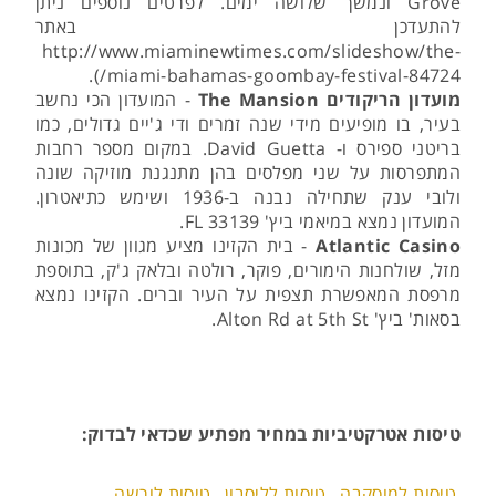
Grove ונמשך שלושה ימים. לפרטים נוספים ניתן
להתעדכן באתר
http://www.miaminewtimes.com/slideshow/the-
miami-bahamas-goombay-festival-84724/).
מועדון הריקודים The Mansion
- המועדון הכי נחשב
בעיר, בו מופיעים מידי שנה זמרים ודי ג'יים גדולים, כמו
בריטני ספירס ו- David Guetta. במקום מספר רחבות
המתפרסות על שני מפלסים בהן מתנגנת מוזיקה שונה
ולובי ענק שתחילה נבנה ב-1936 ושימש כתיאטרון.
המועדון נמצא במיאמי ביץ' FL 33139.
Atlantic Casino
- בית הקזינו מציע מגוון של מכונות
מזל, שולחנות הימורים, פוקר, רולטה ובלאק ג'ק, בתוספת
מרפסת המאפשרת תצפית על העיר וברים. הקזינו נמצא
בסאות' ביץ' Alton Rd at 5th St.
טיסות אטרקטיביות במחיר מפתיע שכדאי לבדוק:
טיסות למוסקבה
טיסות לליסבון
טיסות לורשה