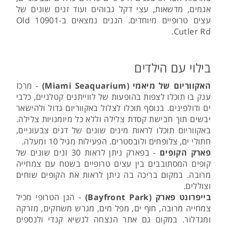
אגמים, מדשאות, עצי דקל גבוהים ועוד זנים שונים של
עצים טרופיים מיוחדים. הגנים נמצאים ב-10901 Old
Cutler Rd.
בילוי עם הילדים
האקווריום של מיאמי (Miami Seaquarium)
- מרכז
ענק בו תוכלו לצפות בהופעות של לווייתנים קטלניים, כלבי
ים ודולפינים. בנוסף תוכלו לצלול באקווריום גדול ולהישאר
יבשים תוך חבישת קסדת צלילה וללא כל מיומנויות צלילה.
באקווריום תוכלו לראות מינים שונים של דגים צבעוניים,
חתולי ים, צלופחים ולובסטרים. הפעילות מגיל 10 ומעלה.
פארק הקופים
- בפארק ניתן לראות 30 זנים שונים של
קופים המסתובבים בין עצים טרופיים בשטח עם צמחייה
מרובה. במקום בריכה בה ניתן לראות את הקופים שוחים
וצוללים.
בייפרונט פארק (Bayfront Park)
- הגן הטרופי מכיל
צמחייה מרובה, חוף ים, מפל מים, מגרש משחקים, מזרקה
ומגדלור. במקום גם אתר הנצחה לנשיא קנדי ולנספים