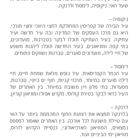
שעל האי: ניקוסיה, לימסול ולרנקה.
ניקוסיה –
עיר הבירה של קפריסין המחולקת לחצי היווני וחצי תורכי.
היא גם מרכז העסקים של המדינה ובה עיר חדשה ועיר
עתיקה. בעיר העתיקה תוכלו לבקר בטברנות, מועדונים,
בתי קפה ומוזיאונים. בעיר החדשה תוכלו ליהנות משפע
של חיי לילה, מועדונים סוערים, טברנות ושווקים פתוחים.
לימסול –
עיר הנמל הקפריסאית. עיר נופש מלאת שמחת חיים, חיי
לילה סוערים במיוחד, מרכזי קניות, חוף ים כייפי, טברנות,
מסעדות, בתי מלון ויין משובח במיוחד. בין האתרים של
העיר כדאי לבקר בטירת קולוסי, מקדש אפולו ומוזיאון קוריון.
לרנקה –
בלרנקה תמצאו את רצועת החוף המהממת ביותר על האי
עם טיילת משגעת לכל אורכה. בין האתרים שאסור לפספס
נמצאים, המוזיאון הארכיאולוגי, כנסיית הקדוש לזרוס,
מוזיאון ימי הביניים ועוד.