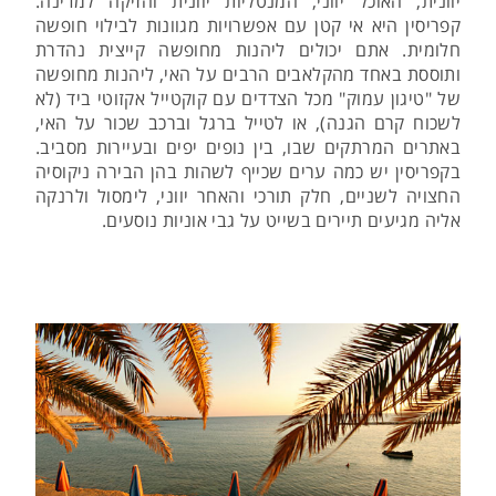
יוונית, האוכל יווני, המנטליות יוונית והזיקה למדינה.
קפריסין היא אי קטן עם אפשרויות מגוונות לבילוי חופשה
חלומית. אתם יכולים ליהנות מחופשה קייצית נהדרת
ותוססת באחד מהקלאבים הרבים על האי, ליהנות מחופשה
של "טיגון עמוק" מכל הצדדים עם קוקטייל אקזוטי ביד (לא
לשכוח קרם הגנה), או לטייל ברגל וברכב שכור על האי,
באתרים המרתקים שבו, בין נופים יפים ובעיירות מסביב.
בקפריסין יש כמה ערים שכייף לשהות בהן הבירה ניקוסיה
החצויה לשניים, חלק תורכי והאחר יווני, לימסול ולרנקה
אליה מגיעים תיירים בשייט על גבי אוניות נוסעים.