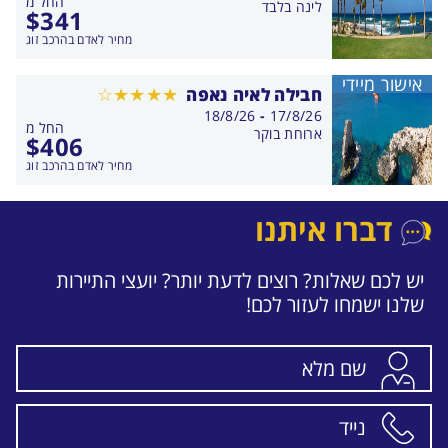
החל מ
התאריכים,
לינה בלבד
$
341
מחיר לאדם בהרכב זוג
אישור מיידי
חבילה לאיה נאפה
בין
18/8/26
-
17/8/26
החל מ
התאריכים,
ארוחת בוקר
$
406
מחיר לאדם בהרכב זוג
דברו איתנו
יש לכם שאלות? רוצים לדעת יותר? יועצי התיירות
שלנו ישמחו לעזור לכם!