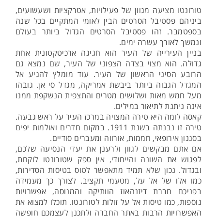
טורונטו מציעה מגוון של פעילויות, אטרקציות ושעשועים,
ביניהם פסטיבל הסרטים הבין לאומי המתקיים בכל שנה
בספטמבר. זהו פסטיבל הסרטים הגדול ביותר בעולם
ונמשך לאורך עשרה ימים.
בניין העירייה של העיר הוא חגיגה ארכיטקטונית אחת
גדולה. הוא מצוי בצדה הצפוני של העיר, שם נמצא גם
הרובע הסיני הראשון של העיר. עוד מומלץ להגיע אל
המגדל הגבוה ביותר ביבשת אמריקה, מגדל סי אן. גובהו
מעל חמש מאות ושלושים מטרים והתצפית הנשקפת ממנו
אינה ניתנת לתיאור במילים.
קאסה לומה היא טירה המצויה במרכז העיר על ראש גבעה.
טירה זו נבנתה בשנת 1911. במקום חדרים ואולמות יפים
בסגנון אירופאי, חממות, אורווה ומעברים סודיים.
אם אתם מבקשים לגוון ולרענן את יעדי הנסיעה שלכם,
לפגוש את השונה והייחודי, אין ספק שטורונטו לוקחת,
ובגדול. נכון שלא תמיד מתאפשר לטוס בטיסות הסדירות,
כמו אלו של אל על, מטעמי תקציב. לצורך כך מעמידה
בפניכם חברת דיזנהאוז הוותיקה והמנוסה, אפשרויות
נוספות, כמו טיסות אל על זולות לטורונטו. תוכלו למצוא את
האפשרויות הרבות באתר החברה ולתכנן לעצמכם חופשה