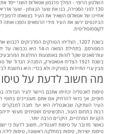
130 לפני הספירה, בנו את שער הנצחון - שער אדריאנוס שעומד עדיין בעיר.
אחיינו של אטאלוס השאיר את העיר בצוואתו לרפובלי
הביזנטים ירשו את העיר מידי הרומאים והפכו אותה 
לקוסמופוליטית.
בשנת 1207, הצליחו הטורקים הסלג'וקים ל
המפורסם. בתחילת המאה
עות'מאנים שקל לזהות באמצעות החלונות המרובעים
בשנת 1921 הצליח אטאטורק, המנהיג הגדול
מבין ערי התיירות בטורקיה ולא בכדי: היא נחשבת לבי
מה חשוב לדעת על טיסות
טיסות לאנטליה ינחיתו אתכם היישר לעיר הגדולה בר
חופים, אך כדאי להרחיק אם אתם מעוניינים בחופי 
העיר העתיקה שבאנטליה היא יעד חובה למבקרים בעי
רבות בתחום העור, התכשיטים ושטיחים מעשי ידיהם 
הקניות המרכזיים, היקרים הרבה יותר.
כאשר מדובר על טיסות לאנטליה, חשוב לדעת כי ישנם
טיסות ישירות, טיסות במחלקה ראשונה, טיסות לילה וע