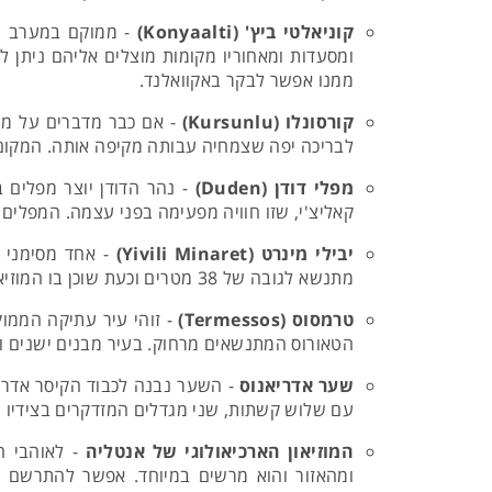
קוניאלטי ביץ' (Konyaalti)
ומסעדות ומאחוריו מקומות מוצלים אליהם ניתן ל
ממנו אפשר לבקר באקוואלנד.
קורסונלו (Kursunlu)
לבריכה יפה שצמחיה עבותה מקיפה אותה. המקום מ
מפלי דודן (Duden)
קאליצ'י, שזו חוויה מפעימה בפני עצמה. המפלים ממוקמים כ-12 ק"מ מאנטליה ובסביבתם אפשר גם להנו
יבילי מינרט (Yivili Minaret)
מתנשא לגובה של 38 מטרים וכעת שוכן בו המוזיאון האתנוגרפי של אנטליה.
טרמסוס (Termessos)
הטאורוס המתנשאים מרחוק. בעיר מבנים ישנים ו
שער אדריאנוס
- השער נבנה לכבוד הקיסר אדריא
עם שלוש קשתות, שני מגדלים המזדקרים בצידיו ו
המוזיאון הארכיאולוגי של אנטליה
- לאוהבי ה