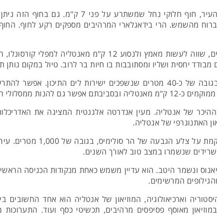
- ממוקם במערב העיר, חוף חלוקי נחל שמשת
ברוח מהשמש. הרי בידאגלארי המרהיבים מספקים רקע לחוף. החוף מצי
- אם כבר מדברים על מים, שווה לעשות מאמץ ולנסוע 2
בודד יחסית ושליו ומסתובבות בו חיות בר לרוב. טיול במקום נותן 
- נהר הדודן יוצר מפלים בגובה של כ-40 מטרים שנשפכים ישירות לים 
ת ממסלולי הליכה בטבע.
- זוהי עיר עתיקה הממוקמת
שרידים שנשמרו במצב טוב לאורך השנים.
נוס ונשמר היטב. הוא עדיין משמש כאחת מנקודות הכניסה הראשית
הגילופים המרשימים.
יסטוריה וארכיאולוגיה, המוזיאון של אנטליה הוא אחד החשובים ב