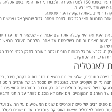
השלטון הרומי - המלך פרגמון אטאלוס השני ייסד את העיר בשנת 150 לפני הספירה, 
קה הרומית. באותה תקופה העיר שגשגה.
לאחת מתחנות הצי הגדולות ולמרכז מסחרי גדול שמשך אליו אנשים מ
כבוש את את העיר ואז היא קיבלה את השם אנטליה - שנשאר איתה עד ה
 ה-14 היא נכבשה על ידי העות'מאנים והיתה בשליטתם עד אחרי מלחמת העולם
 שלהם.
 של טורקיה, לגרש את כל הכוחות הזרים ולהפוך אותה לחלק בלתי נפר
רת הריביירה הטורקית.
 לאנטליה
יביירה התורכית, ואלפי מלונות נמצאים בסביבותיה בקמר, סידה, ב
רחצה נקיים ושקטים יותר. באנטליה יש מספר רב של אתרים היסטורי
קר בשל השווקים הזולים שבה. רק זכרו כי המותגים המוצעים בשוו
של האמנים המקומיים. אם אתם לא מוכנים לוותר על מותגי הלבשה 
 סוגים רבים של טיסות וכרטיסים שונים המשפיעים על המושב ועל המ
וד. טיסות לאנטליה יוצאות באופן קבוע וסדיר מיעדים שונים בעולם.