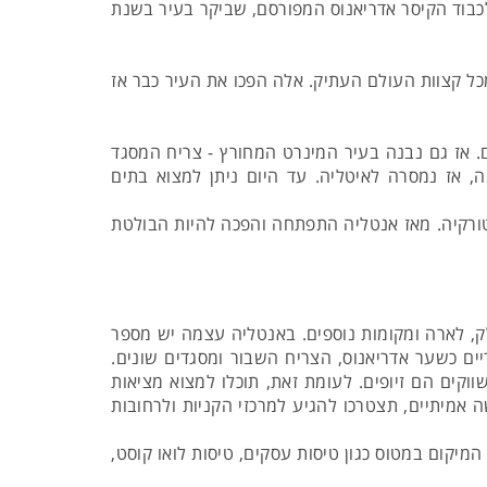
ולכבודו נקראה העיר בשם אטליה. לכבוד הקיסר אדריאנוס המפורסם, שביקר בעיר בשנת
כל קצוות העולם העתיק. אלה הפכו את העיר כבר אז
יום. אז גם נבנה בעיר המינרט המחורץ - צריח המסגד
 הראשונה, אז נמסרה לאיטליה. עד היום ניתן למצוא בתים
ד מטורקיה. מאז אנטליה התפתחה והפכה להיות הבולטת
לק, לארה ומקומות נוספים. באנטליה עצמה יש מספר
ים כשער אדריאנוס, הצריח השבור ומסגדים שונים.
קים הם זיופים. לעומת זאת, תוכלו למצוא מציאות
אמיתיים, תצטרכו להגיע למרכזי הקניות ולרחובות
יקום במטוס כגון טיסות עסקים, טיסות לואו קוסט,