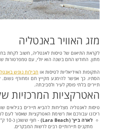
מזג האוויר באנטליה
לקראת התיאום של טיסות לאנטליה, חשוב לקחת בחשבון
מתון. החודש החם בשנה הוא יולי, עם טמפרטורות שיכולות להגיע ל-35 מעלות צלזיוס; החודש הקריר ביותר בשנה הוא ינואר, שאז הטמפ
התקופות האידיאליות לטיסות או
חבילות נופש באנטלי
הסתיו. כך אפשר להימנע מקייץ חם ומחורף גשום. 
תיירים בלתי פוסק לעיר ולסביבתה.
האטרקציות המרכזיות של
טיסות לאנטליה מצליחות להביא תיירים בגילאים שונ
ריכזנו עבורכם את רשימת האטרקציות שאסור לעם לפ
לארה ביץ' (Lara Beach)
- חו
מתקנים תיירותיים רבים לרשות המבקרים.