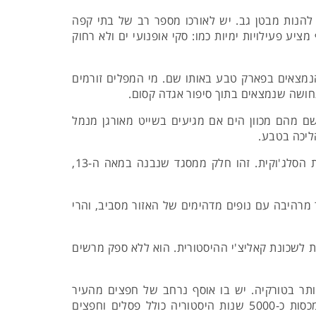
רע על פני 7 ק"מ. גם בחוף הזה ניתן להנות מבטן גב. יש לאורכו מספר רב של בתי קפה
ע פעילויות ימיות כמו: סקי אופנועי ים ולא רחוק
1 ק"מ מאנטליה למפלי קורסונלו, הנמצאים בפארק טבע באותו שם. מי המפלים זורמים
תחושה שנמצאים בתוך סיפור אגדה קסום.
התיכון. אפשר להתרשם מהם מכוון הים אם מגיעים בשייט מאורגן מנמל
- אחד מסימני ההיכר של אנטליה. מעין אנדרטה אלגנטית המציגה את האדריכלות הסלג'וקית. זהו חלק ממסגד שנבנה במאה ה-13,
 על צלע הגבעה של הר סולימיס, בגובה של 1,000 מטרים. עיר מרהיבה עם נופים מדהימים של האזור מסביב, והרי
 לשכונת קאליצ'י ההיסטורית. הוא ללא ספק מרשים
יותר בטורקיה. יש בו אוסף נרחב של חפצים מהעיר
ומהאזור והוא מרשים במיוחד. אפשר להתרשם במוזיאון מאוסף פסיפסים מרהיבים, תכשיטי כסף ועוד. התערוכות מכסות כ-5000 שנות היסטוריה כולל פסלים וחפצים