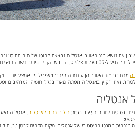
 את נושא מזג האוויר. אנטליה נמצאת לחופו של הים התיכון ונהנית
רטורות נעות בין 6-14 מעלות צלזיוס.
ה
מבחינת מזג האוויר הן עונות המעבר: מאפריל עד אמצע יוני - ת
למרות זאת הקיץ באנטליה מפתה מאוד בגלל חופיה המרהיבים ופעי
 אנטליה
ים ובסוגים שונים בעיקר בזכות
דילים רבים לאנטליה
. אנטליה היא 
ספס:
ף ששוכן כ-10 ק"מ מזרחית ממרכז ההיסטורי של אנטליה. מקום מדהים לבטן גב.