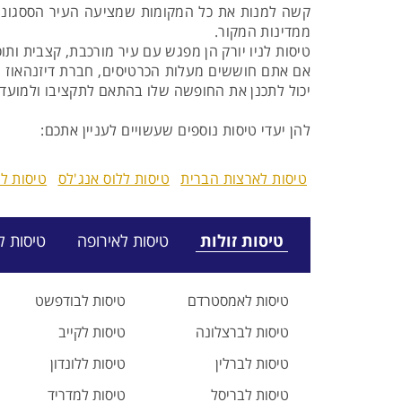
קשה למנות את כל המקומות שמציעה העיר הססגונית הז
ממדינות המקור.
טיסות לניו יורק הן מפגש עם עיר מורכבת, קצבית ות
אם אתם חוששים מעלות הכרטיסים, חברת דיזנהאוז מז
יכול לתכנן את החופשה שלו בהתאם לתקציבו ולמועד ה
להן יעדי טיסות נוספים שעשויים לעניין אתכם:
טיסות לארצות הברית
טיסות ללוס אנג'לס
טיסות ל
טיסות זולות
טיסות לאירופה
טיסות ל
טיסות לאמסטרדם
טיסות לבודפשט
טיסות לברצלונה
טיסות לקייב
טיסות לברלין
טיסות ללונדון
טיסות לבריסל
טיסות למדריד