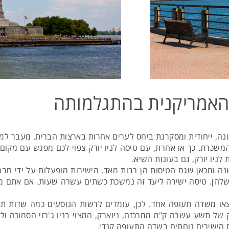
ה האמריקנית בהתגלמותה
נה, ייחודית ומסקרנת ביחס לערים אחרות בארצות הברית. מעבר למר
שכרת. כך או אחרת, עם טיסה לניו יורק צפוי לכם מפגש עם מקום ש
לניו יורק, גם בעונות השיא.
נה ומכאן שגם הטיסות הן רבות מאד. הישירות מופעלות על ידי חבר
שלהן. טיסה ישירה ליעד זה נמשכת כשתים עשרה שעות. אם אתם מעוני
יצאו משדה תעופה אחד. לכן, עומדים לרשות הנוסעים כמה שדות 
 של תשע עשרה ק"מ ממרכזה, ניוארק, המצוי בניו ג'רזי הסמוכה ול
 הישירים נוחתים בשדה התעופה קנדי.