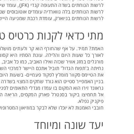
לרשות הנוחתים בשדה התעופה קנדי (JFK), עומד שירות רכבות יעיל נוח המספקהסעה עד למרכז העיר, לאורך כל שעות היום. אמצעי נוסף הוא מונית.
לרשות הנוחתים בלה גווארדיה עומדים אוטובוסים שנ
לרשות הנוחתים בניוארק, עומדת רכבת שמגיעה היישר 
מתי כדאי לקנות כרטיס טי
האמת? תמיד. על אף שהחורף הוא קר ולעתים מושלג מא
לאורך כל שעות היום והלילה. עונת הסתיו היא קס
מורגלים במזג אוויר שכזה ואילו האביב, כמו כל אביב,
נחיתה ב'תפוח הגדול' תוביל אתכם היישר למרכזי השופ
את הטיימס סקוור מומלץ לפקוד פעמיים- בשעות היום 
בניין האמפייר סטייט הוא גורד שחקים המצוי בשדרה החמישית. גובה 436 מטר ואם תעפילו לקומה השמונים ושש, תיהנו 
גראונד זירו הוא המקום בו עמדו מגדלי התאומים לפ
אל תחמיצו ביקור בסנטרל פארק המקסים, הריאה היר
פיקניק נפלא.
חובבי האמנות לא יוכלו שלא לבקר במוזיאון המטרופולי
יעד שונה ומיוחד