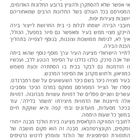
אי אפשר שלא להסתקרן ולהציץ ברובע החלונות האדומים,
המפורסם בכל העולם בשל החלונות הרבים שמאחוריהם
יושבות צעירות יפות.
חובבי הבירה ישמחו לגלות כי בית החרושת לייצור בירה
היינקן מצוי ממש בעיר ומאפשר גם סיור במפעל, הכולל,
איך לא, לגימות ממושכות וצוננות, בנוסף לצפייה בתהליך
הכנת הבירה.
לתייר הישראלי מציעה העיר ערך מוסף נוסף שהוא ביתה
של אנה פרנק. כולנו גדלנו על הסיפור הנוגע ללב, ועכשיו
זו הזדמנות גם לבקר בבית בו הסתתרה וכעת משמש
כמוזיאון, ולחוש מקרוב את הסיפור המרגש.
בעיר מצויה כיכר בשם כיכר השעשועים על שם רמברנדט.
פסלו של הצייר המפורסם ממוקם במרכז הכיכר ומסביבו
עשרים ושניים פסלים של דמויות עשויות מברונזה. דמויות
אלה מייצגות את הדמויות מיצירתו 'משמר בלילה'. עוד
בכיכר מסעדות, מועדונים ובתי קפה והיא שוקקת חיים
במשך כל שעות היממה.
לחובבי המוזיקה הקלאסית מציעה בירת הולנד מבנה ייחודי
ומקסים, הקונצרטחבאו. מבנה זה הוא מקום מושבה של
התזמורת הסימפונית של הולנד ומומלץ לרכוש כרטיסים