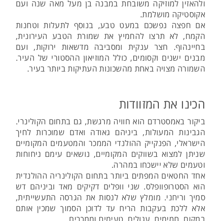
ולהאזין למוזיקה משובחת במבנה בן מעל מאה שנה ועם
אקוסטיקה מושלמת.
אם חפצה נפשכם במעט טבע, בנוסף לתעלות וטחנות
הקמח, לא תרצו להחמיץ את שמורת הטבע העירונית,
בחיינהוף. חצר ענקית ומסביבה מדשאות ירוקות, ועם
מבנים ישנים וקסומים, כולל המוזיאון ההסטורי של העיר.
השמורה מצויה באחת מהשכונות העתיקות ביותר בעיר.
הכינו את המזוודות
ביקור באמסטרדם הוא חוויה מרגשת, גם בתחום הקולינרי.
הגבינות המעולות, ביניהם גאודה ואדם שמוכרות לחיך
הישראלי, הפנקייק ההולנדי הממכר והמטעמים המקומיים
שניתן למצוא בשווקים המקומיים, נושאים עימם ניחוחות
וטעמים שלא יישכחו במהרה.
אחד החטאים המפתים ביותר בתחום הקולינריה ההולנדית
הוא הסטרופוופלס. שני וופלים דקיקים מאד וביניהם דש
סמיך וריחני. מומלץ שלא לנסות את הגרסה התעשייתית,
אלא ללכת בעקבות הריח עד לדוכן הסמוך שמכין אותם
במקום, חמימים, עגולים, טעימים וממכרים.