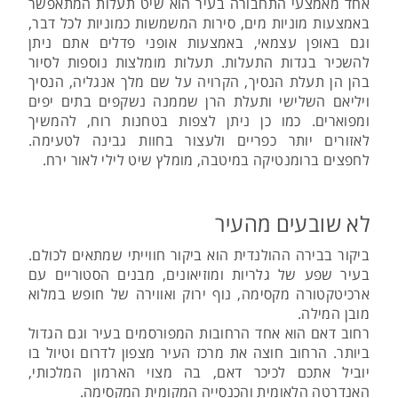
אחד מאמצעי התחבורה בעיר הוא שיט תעלות המתאפשר
באמצעות מוניות מים, סירות המשמשות כמוניות לכל דבר,
וגם באופן עצמאי, באמצעות אופני פדלים אתם ניתן
להשכיר בגדות התעלות. תעלות מומלצות נוספות לסיור
בהן הן תעלת הנסיך, הקרויה על שם מלך אנגליה, הנסיך
ויליאם השלישי ותעלת הרן שממנה נשקפים בתים יפים
ומפוארים. כמו כן ניתן לצפות בטחנות רוח, להמשיך
לאזורים יותר כפריים ולעצור בחוות גבינה לטעימה.
לחפצים ברומנטיקה במיטבה, מומלץ שיט לילי לאור ירח.
לא שובעים מהעיר
ביקור בבירה ההולנדית הוא ביקור חווייתי שמתאים לכולם.
בעיר שפע של גלריות ומוזיאונים, מבנים הסטוריים עם
ארכיטקטורה מקסימה, נוף ירוק ואווירה של חופש במלוא
מובן המילה.
רחוב דאם הוא אחד הרחובות המפורסמים בעיר וגם הגדול
ביותר. הרחוב חוצה את מרכז העיר מצפון לדרום וטיול בו
יוביל אתכם לכיכר דאם, בה מצוי הארמון המלכותי,
האנדרטה הלאומית והכנסייה המקומית המקסימה.