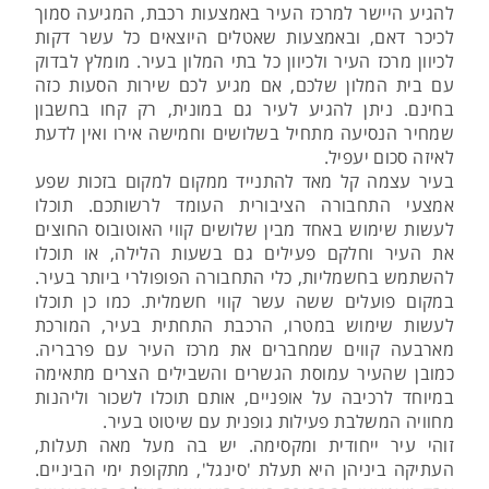
להגיע היישר למרכז העיר באמצעות רכבת, המגיעה סמוך
לכיכר דאם, ובאמצעות שאטלים היוצאים כל עשר דקות
לכיוון מרכז העיר ולכיוון כל בתי המלון בעיר. מומלץ לבדוק
עם בית המלון שלכם, אם מגיע לכם שירות הסעות כזה
בחינם. ניתן להגיע לעיר גם במונית, רק קחו בחשבון
שמחיר הנסיעה מתחיל בשלושים וחמישה אירו ואין לדעת
לאיזה סכום יעפיל.
בעיר עצמה קל מאד להתנייד ממקום למקום בזכות שפע
אמצעי התחבורה הציבורית העומד לרשותכם. תוכלו
לעשות שימוש באחד מבין שלושים קווי האוטובוס החוצים
את העיר וחלקם פעילים גם בשעות הלילה, או תוכלו
להשתמש בחשמליות, כלי התחבורה הפופולרי ביותר בעיר.
במקום פועלים ששה עשר קווי חשמלית. כמו כן תוכלו
לעשות שימוש במטרו, הרכבת התחתית בעיר, המורכת
מארבעה קווים שמחברים את מרכז העיר עם פרבריה.
כמובן שהעיר עמוסת הגשרים והשבילים הצרים מתאימה
במיוחד לרכיבה על אופניים, אותם תוכלו לשכור וליהנות
מחוויה המשלבת פעילות גופנית עם שיטוט בעיר.
זוהי עיר ייחודית ומקסימה. יש בה מעל מאה תעלות,
העתיקה ביניהן היא תעלת 'סינגל', מתקופת ימי הביניים.