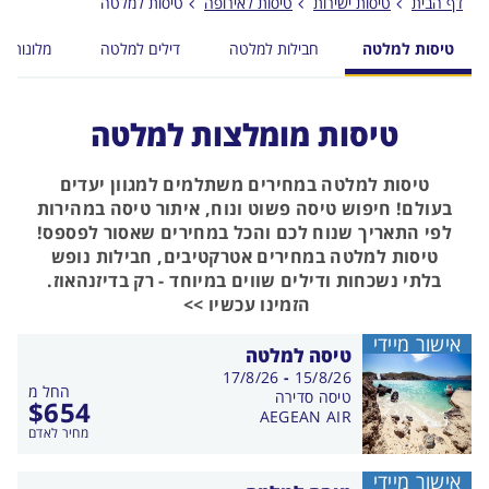
דף הבית
טיסות ישירות
טיסות לאירופה
טיסות למלטה
טיסות למלטה
חבילות למלטה
דילים למלטה
מלונות ב
טיסות מומלצות למלטה
טיסות למלטה במחירים משתלמים למגוון יעדים
בעולם! חיפוש טיסה פשוט ונוח, איתור טיסה במהירות
לפי התאריך שנוח לכם והכל במחירים שאסור לפספס!
טיסות למלטה במחירים אטרקטיבים, חבילות נופש
בלתי נשכחות ודילים שווים במיוחד - רק בדיזנהאוז.
הזמינו עכשיו >>
אישור מיידי
טיסה למלטה
בין
17/8/26
-
15/8/26
החל מ
התאריכים,
טיסה סדירה
$
654
AEGEAN AIR
מחיר לאדם
אישור מיידי