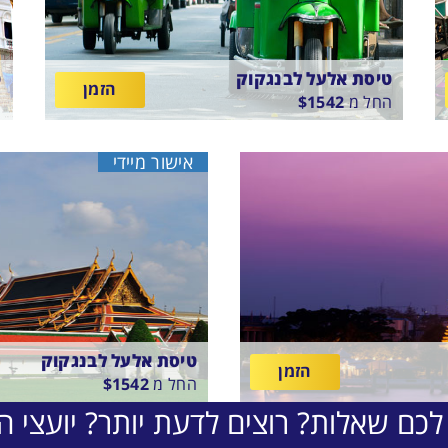
טיסת אלעל לבנגקוק
ט
הזמן
החל מ
1542
$
ה
בין
ב
6
15/8/26
-
11/8/26
התאריכים,
ה
טיסה סדירה
ט
אישור מיידי
L
EL-AL
טיסת אלעל לבנגקוק
הזמן
החל מ
1542
$
לכם שאלות? רוצים לדעת יותר? יועצי הת
בין
15/8/26
-
11/8/26
התאריכים,
טיסה סדירה