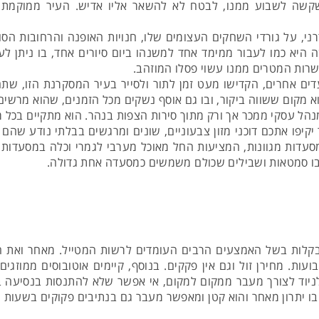
שקשה לשבוע ממנו, לבטח לא להשאר אליו אדיש. העיר ממוקמת ע
רני, על גורדי השחקים העצומים שלו, חנויות האופנה והרחובות הסו
 היא כמו לעבור ממימד אחד למשנהו ביום סיורים אחד, בו ניתן ל
שרות המטרים ממנו עשוי פסלו המוזהב.
ם אחרים, הקדישו מעט זמן לתור ולסייר בעיר המסקרנת הזו, שתהפ
א מקום ששווה ביקור, ובו גם אוסף נשקים מכל הזמנים, שהוא מרשים 
מנהל עסקי ממכר אך ורק מתוך סירות הצפות בנהר. הוא מתקיים בכל 
 יקיפו אתכם דוכני מזון צבעוניים, שונים ומרגשים בבלתי נודע שהם
מסעדות מגוונות, המציעות החל מאוכל מערבי לגמרי וכלה במסעדות ב
ובו סמטאות ושבילים שכולם משמשים כמסעדה אחת גדולה.
 בקלות בשל האמצעים הרבים העומדים לרשות המטייל. מאחר ואת ה
ות. מחירן זול וגם אין פקקים. בנוסף, קיימים אוטובוסים ממוזגים 
ניוד לצורך מעבר ממקום למקום, אי אפשר שלא להתנסות בנסיעה ב
בו יתרון מאחר והוא קטן ומאפשר מעבר גם בנתיבים פקוקים בשעות 