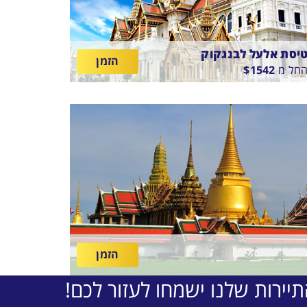
יסת אלעל לבנגקוק
הזמן
חל מ
1542
$
ין
16/8/26
-
11/8/2
תאריכים,
יסה סדירה
EL-A
הזמן
יירות שלנו ישמחו לעזור לכם!