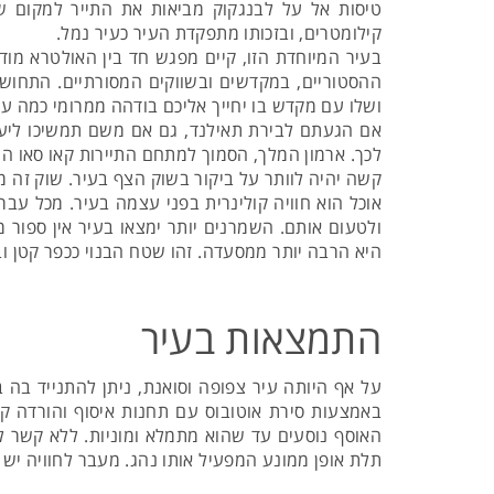
טיסות אל על לבנגקוק מביאות את התייר למקום 
קילומטרים, ובזכותו מתפקדת העיר כעיר נמל.
בעיר המיוחדת הזו, קיים מפגש חד בין האולטרא מוד
ההסטוריים, במקדשים ובשווקים המסורתיים. התחושה
ושלו עם מקדש בו יחייך אליכם בודהה ממרומי כמה ע
אם הגעתם לבירת תאילנד, גם אם משם תמשיכו ליעדי
לכך. ארמון המלך, הסמוך למתחם התיירות קאו סאו הו
קשה יהיה לוותר על ביקור בשוק הצף בעיר. שוק זה 
אוכל הוא חוויה קולינרית בפני עצמה בעיר. מכל עבר
ולטעום אותם. השמרנים יותר ימצאו בעיר אין ספור 
היא הרבה יותר ממסעדה. זהו שטח הבנוי ככפר קטן 
התמצאות בעיר
על אף היותה עיר צפופה וסואנת, ניתן להתנייד בה
באמצעות סירת אוטובוס עם תחנות איסוף והורדה קבוע
האוסף נוסעים עד שהוא מתמלא ומוניות. ללא קשר ל
תלת אופן ממונע המפעיל אותו נהג. מעבר לחוויה יש 