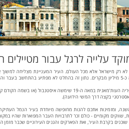
קד עלייה לרגל עבור מטיילים ר
 לא רק מישראל אלא מכל העולם. העיר המעניינת מצליחה למשוך א
לעיר להציע. את רחובות איסטנבול פוקדים מדי שנה כ-5 מיליון מבקרים. נתון זה בהחלט ל
כבר מהתקופה הביזנטית הקדומה, ועד תקופת האימפריה העות'מאנית במאה
אסטרטגי בקצה דרך המשי הידועה).
השנה, ומזמינות אתכם להנות מחופשה מיוחדת בעיר הנמל העתיקה: 
ת, שווקים מקומיים - כולם זכר לתרבויות העבר המפוארות שהיו במקום
שוכנים בקרבת העיר, ואת הפארקים והגנים העירוניים שכבר מזמן ה