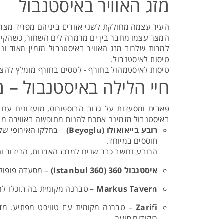
מזג האוויר באיסטנבול
העיר עצמה מחולקת לשני אזורים ביניהם מפריד מצר 
המצר עצמו מחבר בין ים מרמרה לים השחור, כשהקיץ ב
למרות שלרוב מזג האוויר באיסטנבול מזמין מאוד ו
טיסות לאיסטנבול.
טיסות לאיסטמהול בחורף - לטסים בחורף מומלץ להצט
חיי הלילה באיסטנבול – 
פאבים ומסעדות על גדות הבוספורוס, מועדונים עם ה
באיסטנבול מזמינה אתכם להנות מחופשה באווירה מ
רובע בייאואולו (Beyoglu)
– בחלקו האירופי של 
תוססים במיוחד.
הרובע נחשב כבר שנים למרכז האמנות, הבידור ו
איסטנבול 360 (Istanbul 360)
– מסעדה פופולארית
Markus Tavern
– טברנה מקומית בה תוכלו להנות
Zarifi
– טברנה מקומית עם טוויסט מפתיע. מד
ריקודים סוער.