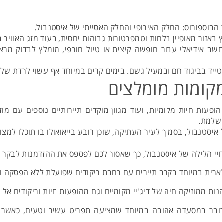
הבוספורוס: החלק האירופי והחלק האסייתי של איסטנבול.
אזור מאופיין בלחות וטמפרטורות גבוהות יחסית, בעוד מזג האוויר ב
נחשב אידיאלי עבור חופשה קיצית או טיול חורפי, מומלץ לבדוק מר
ייד בביגוד חם ובמעיל גשם. בימים קרים במיוחד אף עשוי לרדת שלג
מקומות מומלצים
ופעות חיות מקומיות, ועוד מגוון מוקדים תיירותיים נוספים עם מו
ושלמת.
איסטנבול, בסמוך לעיר העתיקה, שוכן רובע בייאואולו בו תוכלו למצו
חיי הלילה של איסטנבול, כך שאסור לכם לפספס את ההזדמנות לבקר
 במיוחד בקרב תיירים עם רחבת ריקודים שפועלת ללא הפסקה ותצפית של 360 מעלות
 ממוזיקה חיה של דיג'יי מקומיים וגם מהופעות חיות וריקודים אל תוך ה
ובר במסעדה אהובה במיוחד שמציעה תפריט עשיר וטעים, כאשר ב