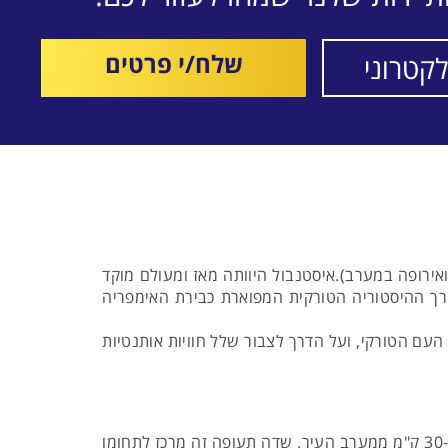
שלח/י פרטים
רופה במערב).איסטנבול היוותה מאז ומעולם מוקד
רך ההיסטוריה הטורקית המפוארת כבירת האימפריה
ם הטורקי, ועל הדרך לצבור שלל חוויות אותנטיות
טיסות לאיסטנבול, המתקיימות באופן סדיר וישיר משדה התעופה בן גוריון, נוחתות בשדה התעופה "אטאטורק", הממוקם כ-30 ק"מ ממערב העיר. שדה תעופה זה מרכז לתחומו