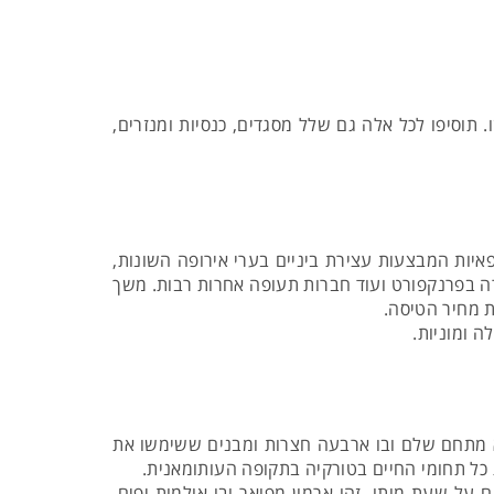
תוסיפו לכל אלה גם שלל מסגדים, כנסיות ומנזרים,
פאיות המבצעות עצירת ביניים בערי אירופה השונות,
ירה בפרנקפורט ועוד חברות תעופה אחרות רבות. משך
ת מחיר הטיסה.
 ומוניות.
א מתחם שלם ובו ארבעה חצרות ומבנים ששימשו את
ל תחומי החיים בטורקיה בתקופה העותומאנית.
אטורק הנערץ בשנת 1938. כל השעונים במקום מצביעים על שעת מותו. זהו ארמון מפואר ובו אולמות יפים,