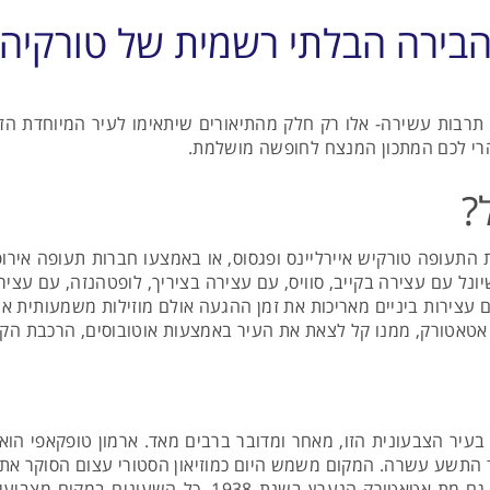
 הבירה הבלתי רשמית של טורקיה
תרבות עשירה- אלו רק חלק מהתיאורים שיתאימו לעיר המיוחדת הזו. 
והרי לכם המתכון המנצח לחופשה מושלמת.
?
 התעופה טורקיש איירליינס ופגסוס, או באמצעו חברות תעופה אירו
יונל עם עצירה בקייב, סוויס, עם עצירה בציריך, לופטהנזה, עם עצ
 עצירות ביניים מאריכות את זמן ההגעה אולם מוזילות משמעותית א
אטאטורק, ממנו קל לצאת את העיר באמצעות אוטובוסים, הרכבת הקלה
עיר הצבעונית הזו, מאחר ומדובר ברבים מאד. ארמון טופקאפי הו
תשע עשרה. המקום משמש היום כמוזיאון הסטורי עצום הסוקר את כ
ארמון דולמברוצ'ה שימש את השליטים הטורקים ובו גם מת אט