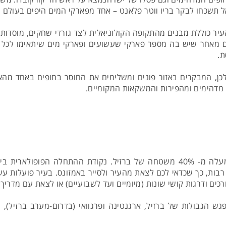
ל תשכחו לבקר בריו ווטר פלאנט – אחד מפארקי המים היפים בעולם ו
ר כוללת מבנים מהתקופה הקולוניאלית לצד גורדי שחקים, מוסדות תר
מאחר שיש בה מספר פארקי שעשועים ופארקי מים שיתאימו לכל גיל
ת.
 לכן, המבקרים באזור פונים ומשלימים את החוסר בחופים באחד מה
 מדהימים ומהפירות והמשקאות המקומיים.
האמזונס – מדובר בשטח ענקי, שלמעשה מכסה למעלה מ- 40% משטחה של ברזיל. נק
בות, כך שכדאי לכם לצאת מהעיר ולסייר באמזונס. בעיר פועלות עשר
ים ודרגות קושי שונות (מיומיים ועד לשבועיים) או לצאת עם מדריך 
ש הגבולות של ברזיל, ארגנטינה ופרגוואי (בדרום-מערב ברזיל),