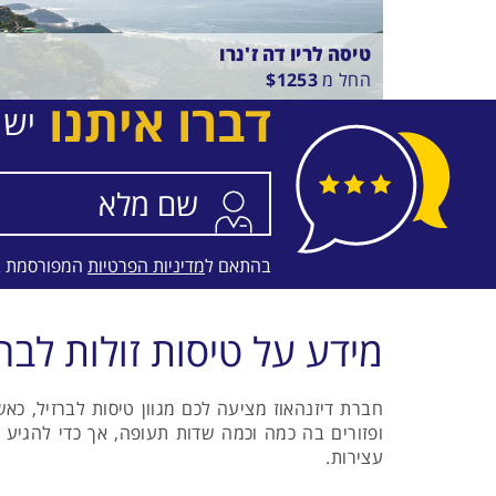
טיסה לריו דה ז'נרו
החל מ
1253
$
דברו איתנו
יש 
בין
22/8/26
-
17/8/26
התאריכים,
טיסה סדירה
ETHIOPIAN AIRLINES
בהתאם ל
מדיניות הפרטיות
המפורסמת 
מידע על טיסות זולות לברז
חברת דיזנהאוז מציעה לכם מגוון טיסות לברזיל, כאש
ופזורים בה כמה וכמה שדות תעופה, אך כדי להגיע 
עצירות.