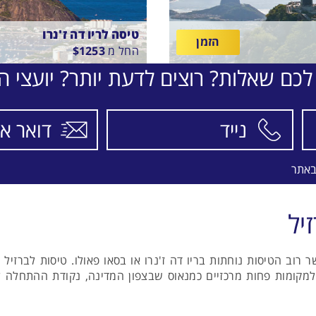
טיסה לריו דה ז'נרו
הזמן
החל מ
1253
$
לכם שאלות? רוצים לדעת יותר? יועצי הת
בין
22/8/26
-
17/8/26
התאריכים,
טיסה סדירה
ETHIOPIAN AIRLINES
באתר
יל
ר רוב הטיסות נוחתות בריו דה ז'נרו או בסאו פאולו. טיסות לברזיל
למקומות פחות מרכזיים כמנאוס שבצפון המדינה, נקודת ההתחלה ל