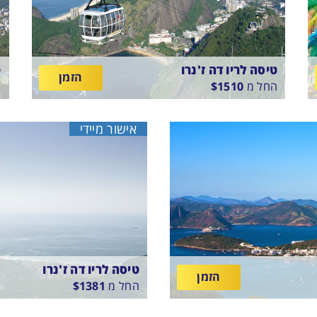
טיסה לריו דה ז'נרו
ט
הזמן
החל מ
1510
$
ה
בין
ב
6
18/8/26
-
10/8/26
התאריכים,
ה
טיסה סדירה
ט
אישור מיידי
S
ETHIOPIAN AIRLINES
טיסה לריו דה ז'נרו
הזמן
החל מ
1381
$
בין
15/8/26
-
10/8/26