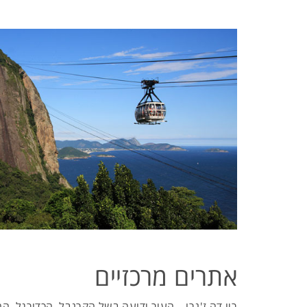
אתרים מרכזיים
ריו דה ז'נרו – העיר ידועה בשל הקרנבל, הכדורגל, 