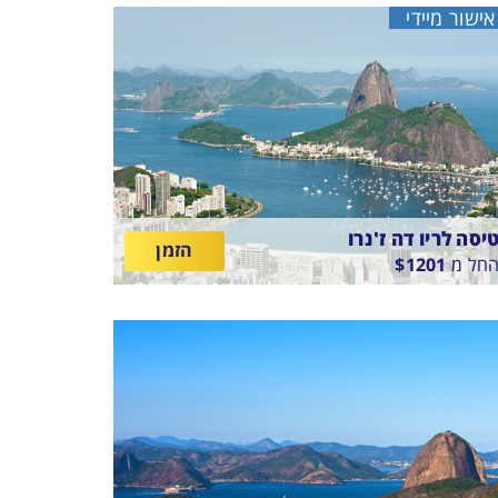
אישור מיידי
יסה לריו דה ז'נרו
הזמן
חל מ
1201
$
ין
03/9/26
-
19/8/2
תאריכים,
יסה סדירה
ETHIOPIAN AIRLINE