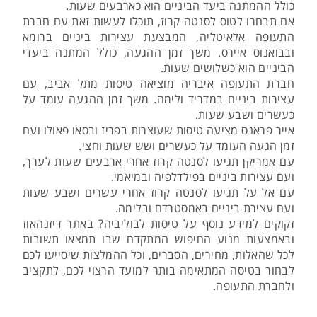
כולל ההמתנה ביעד הביניים הוא כארבעים שעות.
אם תבחרו לטוס לסנטה קרוז, תוכלו לעשות זאת עם חברת
התעופה אלאיטליה, המבצעת עצירות ביניים ברומא
ובבואנוס איירס. משך זמן ההגעה, כולל המתנה ביעדי
הביניים הוא כשלושים שעות.
חברת התעופה איבריה מוציאה טיסות מתל אביב, עם
עצירות ביניים במדריד ולימה. משך זמן ההגעה עומד על
כעשרים ושבע שעות.
אייר פראנס מציעה טיסות שעוצרות בפריז ובסאו פאולו ועם
זמן הגעה העומד על כעשרים ושש שעות וחצי.
עם אמריקן תגיעו לסנטה קרוז אחרי ארבעים שעות לערך,
ועם עצירות ביניים בפילדלפיה ובמיאמי.
עם אל על תגיעו לסנטה קרוז אחרי עשרים ושבע שעות
ועם עצירת ביניים באמסטרדם ובלימה.
זקוקים למידע נוסף על טיסות לבוליביה? באתר דיזנהאוז
ובאמצעות מנוע החיפוש המתקדם שבו תמצאו תשובות
לכל שהאלות, מחירים, הסברים, וכל ההמלצות שיסייעו לכם
לבחור בטיסה המתאימה בותר למועד הרצוי לכם, לתקציב
ולחברת התעופה.