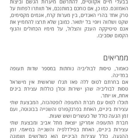
בבעלי חיים אקזוטיים, להתרשם מיערות הגשם וביצות
האמזונס. כמו כן, אם כוחכם במותנכם, אל תוותרו לפחות על
טרק אחד בהרי האנדים, בין מערות קרח, אגמים מקסימים,
שקט ושלווה ויופי בל יתואר. כמובן שלא תרצו להחמיץ את
אגם טיטיקקה הענק והצלול, על מימיו הכחולים והנוף
הקסום שסביבו.
ממריאים
כאמור, טיסות לבוליביה נוחתות במספר שדות תעופה
במדינה.
אם בחרתם לטוס ללה פאז תגלו שראשית אין מישראל
טסות לבוליביה שהן ישירות וכולן כוללות עצירת בינים
אחת, או יותר.
תוכלו לטוס עם חברת התעופה לופטהנזה, המבצעת שתי
עצירות ביניים, האחת בפרנקפורט והשנייה בבוגוטה, ועם
זמן הגעה כולל של כעשרים ושש שעות.
חברת התעופה אמריקן יוצאת מתל אביב ומבצעת שתי
עצירות ביניים, האחת בפילדלפיה והשנייה במיאמי. זמן
ההגעה, כולל עצירות הביניים הוא כשלושים ושמונה