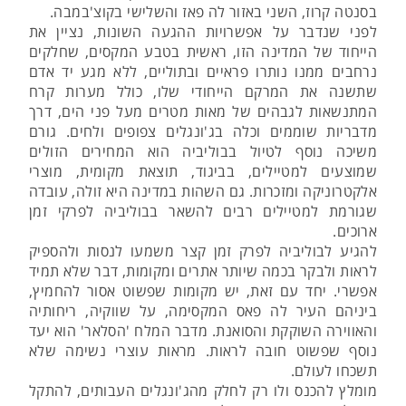
בסנטה קרוז, השני באזור לה פאז והשלישי בקוצ'במבה.
לפני שנדבר על אפשרויות ההגעה השונות, נציין את
הייחוד של המדינה הזו, ראשית בטבע המקסים, שחלקים
נרחבים ממנו נותרו פראיים ובתוליים, ללא מגע יד אדם
שתשנה את המרקם הייחודי שלו, כולל מערות קרח
המתנשאות לגבהים של מאות מטרים מעל פני הים, דרך
מדבריות שוממים וכלה בג'ונגלים צפופים ולחים. גורם
משיכה נוסף לטיול בבוליביה הוא המחירים הזולים
שמוצעים למטיילים, בביגוד, תוצאת מקומית, מוצרי
אלקטרוניקה ומזכרות. גם השהות במדינה היא זולה, עובדה
שגורמת למטיילים רבים להשאר בבוליביה לפרקי זמן
ארוכים.
להגיע לבוליביה לפרק זמן קצר משמעו לנסות ולהספיק
לראות ולבקר בכמה שיותר אתרים ומקומות, דבר שלא תמיד
אפשרי. יחד עם זאת, יש מקומות שפשוט אסור להחמיץ,
ביניהם העיר לה פאס המקסימה, על שווקיה, ריחותיה
והאווירה השוקקת והסואנת. מדבר המלח 'הסלאר' הוא יעד
נוסף שפשוט חובה לראות. מראות עוצרי נשימה שלא
תשכחו לעולם.
מומלץ להכנס ולו רק לחלק מהג'ונגלים העבותים, להתקל