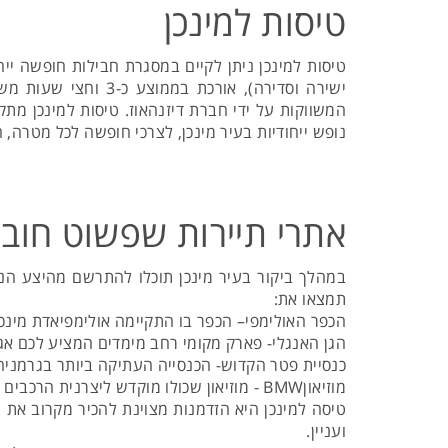
טיסות למינכן
טיסות למינכן ניתן לקיים במסגרת חבילות חופשה יי
ישירה וסדירה), או
המשווקות על ידי חברת דיזנהאוז. טיסות למינכן מתק
נופש ייחודיות בעיר מינכן, לצרכי חופשה לכל מטרה,
אתרי תיירות שפשוט חוב
במהלך ביקור בעיר מינכן תוכלו להתרשם מהיצע הנרחב
תמצאו את:
הכפר האולימפי– הכפר בו התקיימה אולימפיאדת מינכן בשנת 1972. במתחם תוכלו ליהנות ממסלולים ירוקים, מסלולי רכיבה על אופניים, מסעדות וא
הגן האנגלי- פארק מקומי רחב מימדים המציע לכם אגמי
כנסיית פטר הקדוש- הכנסייה העתיקה ביותר בגרמניה
מוזיאוןBMW - מוזיאון שכולו מוקדש ליצרנית הרכבים הגרמנית. במוזיאון תוכלו להתפעל מדגמים קלאסיים, מודרניים וקונספטואליים של רכבי ה-BMW .
טיסה למינכן היא הזדמנות מצוינת להכיר מקרוב את ה
ועניין.