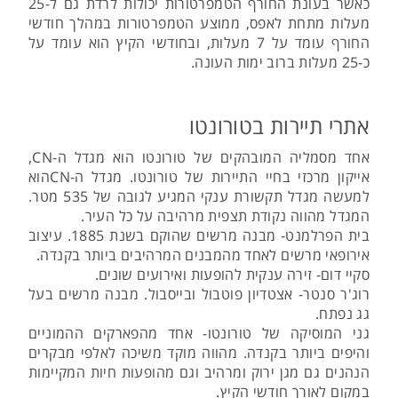
כאשר בעונת החורף הטמפרטורות יכולות לרדת גם ל-25
מעלות מתחת לאפס, ממוצע הטמפרטורות במהלך חודשי
החורף עומד על 7 מעלות, ובחודשי הקיץ הוא עומד על
כ-25 מעלות ברוב ימות העונה.
אתרי תיירות בטורונטו
אחד מסמליה המובהקים של טורונטו הוא מגדל ה-CN,
אייקון מרכזי בחיי התיירות של טורונטו. מגדל ה-CNהוא
למעשה מגדל תקשורת ענקי המגיע לגובה של 535 מטר.
המגדל מהווה נקודת תצפית מרהיבה על כל העיר.
בית הפרלמנט- מבנה מרשים שהוקם בשנת 1885. עיצוב
אירופאי מרשים לאחד מהמבנים המרהיבים ביותר בקנדה.
סקיי דום- זירה ענקית להופעות ואירועים שונים.
רוג'ר סנטר- אצטדיון פוטבול ובייסבול. מבנה מרשים בעל
גג נפתח.
גני המוסיקה של טורונטו- אחד מהפארקים ההמוניים
והיפים ביותר בקנדה. מהווה מוקד משיכה לאלפי מבקרים
הנהנים גם מגן ירוק ומרהיב וגם מהופעות חיות המקיימות
במקום לאורך חודשי הקיץ.