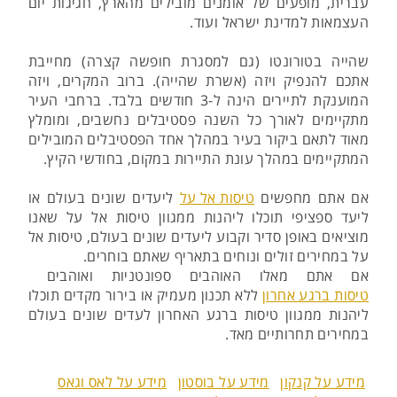
עברית, מופעים של אומנים מובילים מהארץ, חגיגות יום
העצמאות למדינת ישראל ועוד.
שהייה בטורונטו (גם למסגרת חופשה קצרה) מחייבת
אתכם להנפיק ויזה (אשרת שהייה). ברוב המקרים, ויזה
המוענקת לתיירים הינה ל-3 חודשים בלבד. ברחבי העיר
מתקיימים לאורך כל השנה פסטיבלים נחשבים, ומומלץ
מאוד לתאם ביקור בעיר במהלך אחד הפסטיבלים המובילים
המתקיימים במהלך עונת התיירות במקום, בחודשי הקיץ.
אם אתם מחפשים
טיסות אל על
ליעדים שונים בעולם או
ליעד ספציפי תוכלו ליהנות ממגוון טיסות אל על שאנו
מוציאים באופן סדיר וקבוע ליעדים שונים בעולם, טיסות אל
על במחירים זולים ונוחים בתאריף שאתם בוחרים.
אם אתם מאלו האוהבים ספונטניות ואוהבים
טיסות ברגע אחרון
ללא תכנון מעמיק או בירור מקדים תוכלו
ליהנות ממגוון טיסות ברגע האחרון לעדים שונים בעולם
במחירים תחרותיים מאד.
מידע על קנקון
מידע על בוסטון
מידע על לאס וגאס