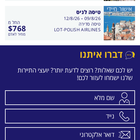
אישור מיידי
טיסה לניס
בין
12/8/26
-
09/8/26
החל מ
התאריכים,
טיסה סדירה
$
768
LOT-POLISH AIRLINES
מחיר לאדם
דברו איתנו
יש לכם שאלות? רוצים לדעת יותר? יועצי התיירות
שלנו ישמחו לעזור לכם!