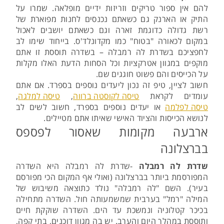
להם אין ספור טריקים וזריזות ידיים מופלאה. שמרו על
התיק או הארנק גם כשאתם נכנסים לחנות מפוארת של
רשת גדולה כדוגמת זארה וגם כשאתם יושבים לאכול
במקום לכאורה "בטוח" כמו מקדונלד'ס. בייחוד שימו לב
לחפציכם בשדרת לה רמבלה – בשדרה תוססת זו אתם
מוקפים במגוון אטרקציות וכל הסחות הדעת האלו מקלות
על הכייסים והם פשוט חוגגים שם.
חשוב לציין, טיפ זה נכון ליעדים נוספים בספרד. אם אתם
עומדים לקראת
טיסה לקוסטה ברווה
,
טיסה למלגה
,
טיסה לפלמה
או יעדים נוספים בספרד, חשוב לשים לב
לנושא הכייסות והציוד האישי שאיתו אתם מטיילים.
ארבעה מקומות שאסור לפספס
בברצלונה
שדרת לה רמבלה
-שדרת לה רמבלה היא השדרה
המפורסמת ביותר בברצלונה (ואולי אף המקום הכי מפורסם
בעיר). השם "לה רמבלה" נולד כתוצאה משיבוש של
המילה "רמל" בערבית שמשמעותה חול. השדרה מתחילה
בכיכר קטלוניה ונמשכת עד הים. השדרה שוקקת חיים
ותוססת במהלך היום והערב. יש בה מגוון דוכנים, בתי קפה,