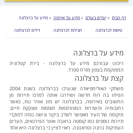
לפני
הכפתור
דף הבית
יעדים בעולם
מידע על אירופה
מידע על ברצלונה
טיסות לברצלונה
חבילות לברצלונה
דילים לברצלונה
מ
מידע על ברצלונה
ריכזנו עבורכם מידע על ברצלונה - בירת קטלוניה
הממוקמת בצפון מזרח ספרד.
קצת על ברצלונה
משחקי האולימפיאדה שנערכו בברצלונה בשנת 2004
הפיחו בה רוח חדשה ושידרגו אותה למרכז תיירות מן
החשובים באירופה. בברצלונה יש מזג אוויר נוח, כאשר
רחובותיה והשדרות המפורסמות תוססות ושוקקת חיים.
מיקומה של העיר מאפשר לשלב ביקור וגישה נוחה למוקדי
תיירות נוספים כמו קוסטה בראבה ואזור הפירנאים, הערים
העתיקות גרונה וטראגונה. ראוי לציין כי ברצלונה היא אחד