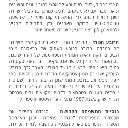
מוכרי פרחים, בעלי חיים ובעיקר אמני רחוב שונים ומשונים
ומאוד מבדרים. לא משעמם לרגע. כמו כן, במקביל לשדרה
ישנן חנויות רבות. לכל המשכימי קום שימו לב שבשעה
09:00-10:00 בבוקר האמנים רק מתחילים להגיע
ולהתארגן לכן רצוי להגיע לשדרה מאוחר יותר.
הרובע הגותי
- הרובע הגותי נמצא במרחק קצר משדרת
לה רמבלה. מדובר ברובע העתיק של ברצלונה מימי
הביניים והקתדראלה הגותית המפורסמת של העיר שוכנת
בו. האזור כולו ניחן בעושר ארכיטקטוני רב. הארכיטקטורה
כמובן היא גותית ומכאן שמו של הרובע. מעבר לכך, ברובע
העתיק ישנו גם מגוון אטרקציות מודרניות כגון חנויות, בתי
קפה ומסעדות. ברובע הגותי שוכן הרובע היהודי (שם גרו
היהודים עד גירוש יהודי ספר במאה ה-15). נותרו בו
שרידים מעטים בסמטאות בדמות מקוואות ובית הכנסת
הגדול שרק בשנת 1987 נתגלה ע"י היסטוריון ספרדי.
כנסיית המשפחה הקדושה
-– סגרדה פמיליה את
הכנסייה המפורסמת "סגרדה פמיליה" תכנן האדריכל
הספרדי המפורסם גאודי. הכנסייה נחשבת לגולת הכותרת