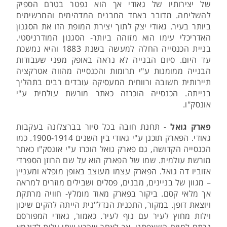
של יצירותיו של גאודי אך הוא נפטר בטרם הספיק
להשלימה. מדובר באחד המבנים המדהימים והמרשימים
ביותר בעיר. גאודי יצק לתוך יצירת המופת הזו את הסגנון
האדריכלי עימו הוא מזוהה ביותר- הסגנון המודרניסטי.
בניית הכנסייה החלה למעשה בשנת 1883 והיא נמשכת
עד היום. סיום הבנייה לא נראה באופק מפני שעבודות
הבנייה ממומנות ע"י תרומות והכנסייה מהווה אטרקציה
תיירותית חשובה ורווחית המעסיקה עובדים רבים בתהליך
בנייתה. הכנסייה הוכרזה כאתר מורשת עולמית ע"י
אונסק"ו.
פארק גואל
- תחנת חובה בכל סיור בברצלונה בעקבות
גאודי. הפארק תוכנן ע"י גאודי בין השנים 1900-1914. כמו
הכנסייה הקדושה, גם פארק גואל הוכרז ע"י אונסק"ו כאתר
מורשת עולמית. שמו של הפארק הוא על שם הרוזן הספרדי
אזוביו דה גואל. הפארק עצמו מעוצב באופן מופלא ומעניין
– מגוון של בניינים, מבנים, פסלים ושבילים מוזרים למראה
אך מלאי קסם. ביקור בפארק מאוד מומלץ- חוויה מרתקת
ויוצאת דופן. במקור, התכנית הנדל"נית הייתה להקים שיכון
וילות מחוץ לעיר עם נוף לעיר. כאמור, גאודי המפורסם