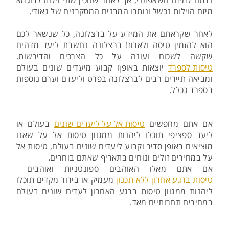
נרתם למיזם השאפתני, אך לאחר שהכין שתי וילות לדוגמא
מיזם הוילות נכשל ונותרו המבנים המסקרנים של גאודי.
לאחר שקראתם את המידע על ברצלונה, כל שנשאר לכם
הוא להזמין טיסה ולארוז! ברצלונה נחשבת ליעד מדהים
שקשה לשכוח ועונה על כל הצרכים והדירשות.
טיסות לספרד
יוצאות באופןו קבוע מיעדים שונים בעולם
ומביאה תיירים רבים לברצלונה בפרט וליעדם וערם נוספות
בספרד ככלל.
אם אתם מחפשים
טיסות אל על ליעדים שונים
בעולם או
ליעד ספציפי תוכלו ליהנות ממגוון טיסות אל על שאנו
מוציאים באופן סדיר וקבוע ליעדים שונים בעולם, טיסות אל
על במחירים זולים ונוחים בתאריף שאתם בוחרים.
אם אתם מאלו האוהבים ספונטניות ואוהבים
טיסות ברגע אחרון ללא תכנון
מעמיק או בירור מקדים תוכלו
ליהנות ממגוון טיסות ברגע האחרון לעדים שונים בעולם
במחירים תחרותיים מאד.