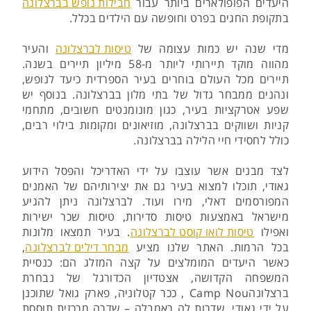
היעדים הפופולארים ביותר עבור
חבילות נופש בברצלונה
בתקופת החגים בפרט וחופשה עם הילדים בכלל.
מדי שנה יש כמות עצומה של
טיסות לברצלונה
והעיר
מהווה מוקד תיירותי ליותר מ-58 מיליון תיירים בשנה.
תיירים מכל העולם בוחרים בעיר הספרדית כיעד לנופש,
ונהנים ממבחר גדול של בתי מלון בברצלונה. בנוסף יש
שפע אטרקציות בעיר, כגון מונומנטים חשובים, מתחמי
קניות ושווקים בברצלונה, מוזיאונים ומקומות בילוי רבים,
כולל לחסידי חיי הלילה בברצלונה.
לצד מבנים אשר עוצבו על ידי האדריכל והפסל הידוע
גאודי, תוכלו למצוא בעיר גם את יצירותיהם של האמנים
המפורסמים דאלי, מירו ועוד. לברצלונה ניתן להגיע
מישראל באמצעות טיסות סדירות, טיסות שכר ישירות
ואפילו
טיסות לואו קוסט לברצלונה
. בעיר תמצאו מלונות
בכל הרמות. האתר שלנו מציע
מבחר דילים לברצלונה
,
כאשר היעדים המומלצים על קצה המזלג הם: כנסיית
המשפחה הקדושה, אצטדיון הכדורגל של נבחרת
ברצלונהCamp Nou , ככר קטלוניה, פארק גואל שתוכנן
על ידי גאודי, שדרות לה ראמבלה – שדרה מרכזית תוססת