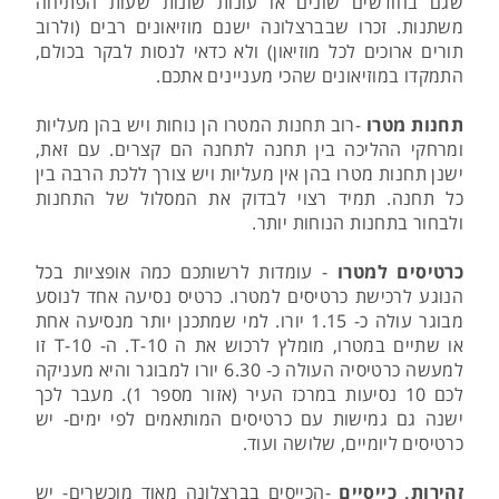
שגם בחודשים שונים או עונות שונות שעות הפתיחה
משתנות. זכרו שבברצלונה ישנם מוזיאונים רבים (ולרוב
תורים ארוכים לכל מוזיאון) ולא כדאי לנסות לבקר בכולם,
התמקדו במוזיאונים שהכי מעניינים אתכם.
תחנות מטרו
-רוב תחנות המטרו הן נוחות ויש בהן מעליות
ומרחקי ההליכה בין תחנה לתחנה הם קצרים. עם זאת,
ישנן תחנות מטרו בהן אין מעליות ויש צורך ללכת הרבה בין
כל תחנה. תמיד רצוי לבדוק את המסלול של התחנות
ולבחור בתחנות הנוחות יותר.
כרטיסים למטרו
- עומדות לרשותכם כמה אופציות בכל
הנוגע לרכישת כרטיסים למטרו. כרטיס נסיעה אחד לנוסע
מבוגר עולה כ- 1.15 יורו. למי שמתכנן יותר מנסיעה אחת
או שתיים במטרו, מומלץ לרכוש את ה 10-T. ה- 10-T זו
למעשה כרטיסיה העולה כ- 6.30 יורו למבוגר והיא מעניקה
לכם 10 נסיעות במרכז העיר (אזור מספר 1). מעבר לכך
ישנה גם גמישות עם כרטיסים המותאמים לפי ימים- יש
כרטיסים ליומיים, שלושה ועוד.
זהירות, כייסיים
-הכייסים בברצלונה מאוד מוכשרים- יש