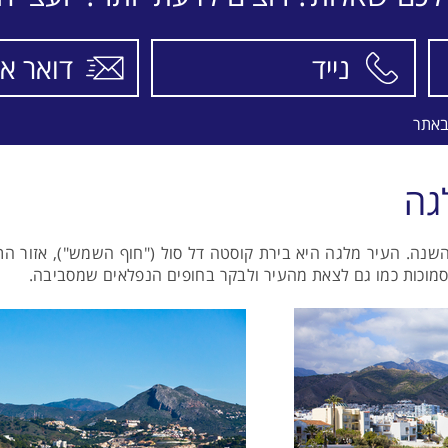
התאריכים,
טיסה סדירה
SWISS
באתר
גה
שנה. העיר מלגה היא בירת קוסטה דל סול ("חוף השמש"), אזור התי
סמוכות כמו גם לצאת מהעיר ולבקר בחופים הנפלאים שמסביבה.