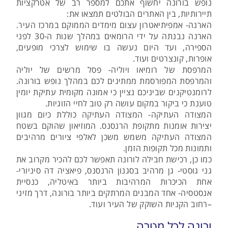
נופש בורונה יחשוף אתכם למספר רב של אטרקציות
תיירותיות, בין האתרים הבולטים תמצאו את:
הארנה- אמפיתיאטרון עצום מימדים הממוקם במרכז העיר.
הארנה נבנתה על ידי הרומאים במהלך שנות ה-30 לפני
הספירה, ועד היום נעשה בו שימוש לצרכי מופעים,
אופרות, קונצרטים ועוד.
המרפסת של רומיאו ויוליה- פסל מרשים של יוליה
והמרפסת המפורסמת ממתינים לכם במהלך נופש בורונה.
לרומנטיקנים שביניכם נציין כי אמונה מקומית עתיקת יומין
טוענת כי ביקור במקום עושה רק טוב לחיי הזוגיות.
המצודה העתיקה- המצודה העתיקה כוללת כיום מגוון
יצירות אומנות מתקופת הרנסנס. המוזיאון שהוקם בשטח
המצודה העתיקה משמש משכן לאלפי ציורים מרהיבים
ותמונות מכל תקופות הזמן.
כמו כן, רכישת חבילה לורונה תאפשר לכם להכיר מקרוב את
גני גוסטי- גן מרהיב בסגנון הרנסנס, פיאציה דה סיניורי-
אחת הכיכרות המרהיבות ביותר באיטליה, כנסיית
אנסטסיה- אחד המבנים המרתקים ביותר בורונה, דרך מזיני
–רחוב הקניות השוקק של העיר ועוד.
ורונה לכל מטרה