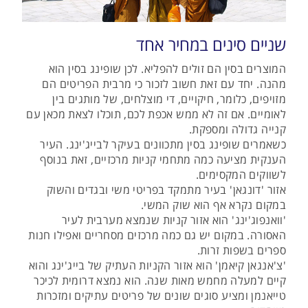
שניים סינים במחיר אחד
המוצרים בסין הם זולים להפליא. לכן שופינג בסין הוא
מהנה. יחד עם זאת חשוב לזכור כי מרבית הפריטים הם
מזויפים, כלומר, חיקויים, די מוצלחים, של מותגים בין
לאומיים. אם זה לא ממש אכפת לכם, תוכלו לצאת מכאן עם
קנייה גדולה ומספקת.
כשאמרים שופינג בסין מתכוונים בעיקר לבייג'ינג. העיר
הענקית מציעה כמה מתחמי קניות מרכזיים, זאת בנוסף
לשווקים המקסימים.
אזור 'דונגאן' בעיר מתמקד בפריטי משי ובגדים והשוק
במקום נקרא אף הוא שוק המשי.
'וואנפוג'ינג' הוא אזור קניות שנמצא מערבית לעיר
האסורה. במקום יש גם כמה מרכזים מסחריים ואפילו חנות
ספרים בשפות זרות.
'צ'אנגאן קיאמן' הוא אזור הקניות העתיק של בייג'ינג והוא
קיים למעלה מחמש מאות שנה. הוא נמצא דרומית לכיכר
טייאנמן ומציע סוגים שונים של פריטים עתיקים ומזכרות