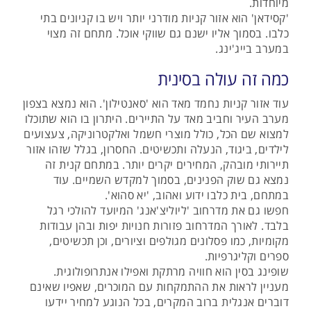
מיוחדות.
'קסידאן' הוא אזור קניות מודרני יותר ויש בו קניונים בתי
כלבו. בסמוך אליו ישנם גם שווקי אוכל. מתחם זה מצוי
במערב בייג'ינג.
כמה זה עולה בסינית
עוד אזור קניות נחמד מאד הוא 'סאנטילון'. הוא נמצא בצפון
מערב העיר וחביב מאד על התיירים. היתרון בו הוא שתוכלו
למצוא שם הכל, כולל מוצרי חשמל ואלקטרוניקה, צעצועים
לילדים, ביגוד, הנעלה ותכשיטים. החסרון, בגלל שזהו אזור
תיירותי מובהק, המחירים יקרים יותר. במתחם קנית זה
נמצא גם שוק הפנינים, בסמוך למקדש השמיים. עוד
במתחם, בית כלבו ידוע ואהוב, 'יא סהוא'.
חפשו גם את מדרחוב 'ליוליצ'אנג' המיועד להולכי רגל
בלבד. לאורך המדרחוב פזורות חנויות יפות ובהן עבודות
מקומיות, כמו פסלונים מגולפים וציורים, וכן תכשיטים,
ספרים וקליגרפיות.
שופינג בסין הוא חוויה מרתקת ואפילו אנתרופולוגית.
מעניין לראות את ההתמקחות עם המוכרים, שאפיו שאינם
דוברים אנגלית ברוב המקרים, בכל הנוגע למחיר יידעו