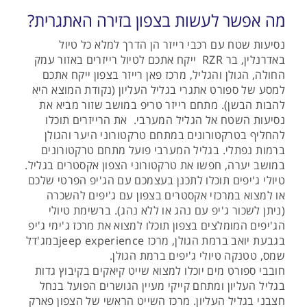
מה אפשר לעשות בצפון בזירה האתגרית?
נסיעות שטח עם רכבי רייזר הן הדרך למלא כל טיול
באדרנלין, בר RZR ייקח אתכם לטיול רייזרים באזור עמק
החולה, הגולן והגליל, מרכז פאן רייזר בצפון ייקח אתכם
למסע של ספורט אתגרי בגליל העליון (נקודת המוצא היא
להבות הבשן). מתחם רייזר טריפ במושב שזור מביא את
נסיעות השטח אל הגליל המערבי. את הרייזרים תוכלו
להחליף בטרקטורונים במתחם טרקטורוני היער והגולן
ברמות נפתלי. בגליל המערבי פועל מתחם טרקטורונים
במושב יערה, חפשו את טרקטורוני הצפון אקסטרים בגליל.
טיולי ג'יפים תוכלו לתכנן בעצמכם עם הג'יפ הפרטי שלכם
או למצוא במרכזי אקסטרים בצפון עם ג'יפים להשכרה
(ניתן לשכור ג'יפ עם נהג או ללא נהג). ברשימת טיולי
הג'יפים המומלצים בצפון תוכלו למצוא את מרכז ג'ימי ג'יפ
בגבעת יואב ברמת הגולן, מרכז jeep experienceבמג'דל
שמס, טטנקה טיולי ג'יפים ברמת הגולן.
חובבי ספורט מים יוכלו למצוא שייט קיאקים בקיבוץ גדות
בגליל העליון ומתחם קייקי מעיין הגושרים הפועל בנחל
חצבני בגליל העליון. מרכז השייט הראשי של הצפון פארק