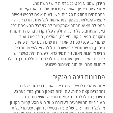
הירדן שמציע רפטינג ברמות קושי משתנות.
אטרקציות בצפון באווירה עירונית יותר הן אטרקציות
במתחמים ממוזגים סגורים, כשיודעים איפה לחפש אפשר
למצוא פעילויות בצפון שמתאימות לכל אחד. מרכז קנדה
במטולה מציע מבחר אטרקציות לבילוי לכל המשפחה לכל
גיל. המתחם כולל היכל החלקה על הקרח, בריכה מחוממת
ומקורה, ספא, ג'קוזי, סאונה, באולינג, פינג פונג ועוד.
שימו לב, ענפי ספורט אתגרי דורשים מכם יכולות פיזיות
וניסיון, מי שמתחיל לראשונה יוכל למצוא לעצמו תחביב
חדש וליהנות מאוד, אך תמיד כדאי לעשות זאת כאשר יש
לצדכם בעלי ניסיון מיומנים שיוכלו להסביר וללמד. כך תוכלו
ליהנות מהחוויה תוך מינימום סיכונים.
פתרונות לינה מפנקים
אתם אוהבים לטייל בשטח אך כאמור בני הזוג שלכם
והחברים קצת פחות, עם וילות בצפון הארץ בזול באמצע
השבוע תוכלו להרכיב עסקת חבילה מושלמת. גם
העירוניים המושבעים בעבורם טיול הוא מסע קניות בקניון
או לכל היותר ערב של צעדה בטיילת החוף, יסכימו לבלות