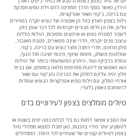
יום של טיול בצפון בשמורת טבע או בטיול ג'יפים לאורך
הירדן, כאשר בסוף הדרך ממתינה להם וילת נופש מפנקת
עם בריכה, ג'קוזי ושאר אטרקציות.
וילות בצפון הארץ בזול הן אופציה של נופש יוקרה במחירים
זולים, אלו הן וילות מגורים יוקרתיות לכל דבר אותן ניתן
לשכור למטרת נופש או אירועים ומסיבות. הוילות כוללות
עיצוב פנים יוקרתי, חדרי שינה מפוארים, מטבח מאובזר,
סלון מרוהט, חדרי רחצה וחצר נופש עם בריכה, ג'קוזי,
שולחנות משחק, מיטות שיזוף, פינות ישיבה מול הנוף,
עמדת ברביקיו ועוד. היתרון המשמעותי ביותר של הוילות
הוא האפשרות ליהנות מפרטיות מלאה במתחם, אם בבית
מלון יהיה עליכם לחלוק את הבריכה והג'קוזי עם שאר
אורחי המלון, עם וילות נופש אטרקציות הנופש עומדות
לרשותכם באופן בלעדי.
טיולים מומלצים בצפון לעירוניים בדם
את הטבע אפשר לחוות גם בלי לבלות כמה ימים בשטח או
להשקיע יותר מידיי בהכנות, כאן תוכלו למצוא מסלולי טיול
בצפון לטיולים קצרים של שעתיים לכל היותר. המסלולים