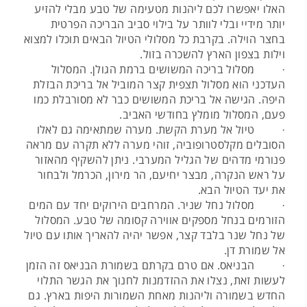
האלו יאפשרו לכם ליהנות מטעימה של טבע מבלי להזיע
יותר מידיי ובלי לוותר על בילוי סביב הבריכה הפרטית
בחצר הוילה. בקרבת כל מסלולי הטיול הבאים תוכלו למצוא
וילות בצפון הארץ להשכרה בזול.
· מסלול בריכה המשושים ברמת הגולן. המסלול
העדכני הוא מסלול תצפית קצר המוביל אל בריכת הבזלת
היפה. הגישה אל בריכת המשושים כבר לא מסורבלת כמו
פעם, המסלול מומלץ בחודשי האביב.
· טיול אל מערת הקשת. מערה שמתאימה גם לאלו
הסובלים מקלסטרופוביה, זוהי מערה ללא תקרה עם מראה
פנורמי מדהים של הגליל המערבי. ניתן להשקיף מהאזור
על ראש הנקרה, מבצר יחיעם, הר מירון, הכרמל ולבחור
את יעד הטיול הבא.
· מסלול נחל שניר. המרחבים הירוקים יחד עם המים
הזורמים בנחל מספקים אווירה קסומה של טבע. המסלול
של נחל שנר בלבד קצר, אפשר יהיה להאריך אותו עם טיול
אל שמורת דן.
· הבניאס. אם טרם בקרתם בשמורת הבניאס זה הזמן
לעשות זאת, נצלו את ההזדמנות לחנוך את הגשר התלוי
החדש בשמורה וליהנות מאחת השמורות היפות בארץ. גם