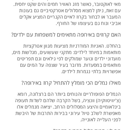
מאי לאוקטובר, כאשר מזג האוויר חמים והים שקט יחסית.
עם זאת, ניתן למצוא מסלולים אטרקטיביים גם בעונות
המעבר או לבחור בקרוז לאיים הקנריים המציע אקלים
אביבי ונוח גם בעיצומו של החורף.
האם קרוזים באירופה מתאימים למשפחות עם ילדים?
בהחלט. האניות המודרניות מציעות מגוון אטרקציות
מותאמות במיוחד לילדים: מתקני שעשועים, מגלשות מים,
מועדוני ילדים ונוער שמולקים לפי גילאים וגם תפריטים
מותאמים במסעדות. מדובר בעיר שצפה על המים עם
אפשרויות בלתי נגמרות לילדים.
מאילו נמלים הכי מומלץ להתחיל קרוז באירופה?
הנמלים הפופולריים והנוחים ביותר הם ברצלונה, רומא
(צ'יוויטווקיה) וונציה, בשל הקרבה שלהם לשדות תעופה
בינלאומיים והיצע המסלולים הרחב. יציאה מנמלים אלו
מאפשרת לשלב טיול עירוני בבירות התרבות של היבשת
לפני העלייה לאונייה.