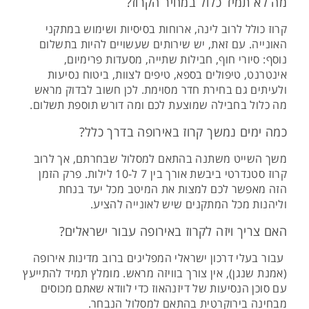
מה לא תמיד כלול במחיר הקרוז?
קרוז כולל לרוב לינה, ארוחות בסיסיות ושימוש במתקני
האונייה. עם זאת, יש שירותים שעשויים להיות בתשלום
נוסף: סיורי חוף, חבילות שתייה, מסעדות פרימיום,
אינטרנט, טיפולים בספא, טיפים לצוות, ביטוח נסיעות
ולעיתים גם בחירת חדר מסוימת. לכן חשוב לבדוק מראש
מה כלול בחבילה שמוצעת לכם ומה דורש תוספת תשלום.
כמה ימים נמשך קרוז באירופה בדרך כלל?
משך השייט משתנה בהתאם למסלול שבחרתם, אך לרוב
קרוז סטנדרטי ביבשת אורך בין 7 ל-10 לילות. פרק הזמן
הזה מאפשר לכם למצות את המיטב מכל יעד בנחת
וליהנות מכל המתקנים שיש לאונייה להציע.
האם צריך ויזה לקרוז באירופה עבור ישראלים?
עבור בעלי דרכון ישראלי המפליגים ברוב מדינות אירופה
(אמנת שנגן), אין צורך בוויזה מראש. מומלץ תמיד להתייעץ
עם סוכן הנסיעות של דיזנהאוז כדי לוודא שאתם מכוסים
מבחינה בירוקרטית בהתאם למסלול הנבחר.