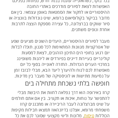
בכל בוקר, כשהאונייה עוגנת בנמל חדש, נפתחת בפניכם
האפשרות לצאת לסיורים מודרכים באתרי החובה
ההיסטוריים או לחקור את הסמטאות באופן עצמאי. בין אם
מדובר בביקור בקולוסיאום ברומא, שיט גונדולות בוונציה או
סיור שווקים בברצלונה, כל עצירה מספקת הצצה לתרבות
אחרת ונופים משתנים.
מעבר לסיורים ההיסטוריים, היעדים השונים מציעים שפע
של אטרקציות מגוונות המתאימות לכל סגנון. תוכלו לבלות
יום רגוע בחופי הים התיכון הזהובים, לצאת למסעות
קולינריים בעיירות דייגים בפיורדים או ליהנות משופינג
במרכזי הערים הגדולות. החזרה לאונייה בסוף כל יום
מאפשרת לכם לנוח ולהיערך ליעד הבא, מבלי לבזבז זמן
על נסיעות מתישות או לוגיסטיקה של מעבר בין מדינות.
חופשה בלתי נשכחת מתחילה בים
קרוז באירופה הוא דרך נפלאה לחוות את היבשת מבלי
להתפשר על נוחות, איכות או תקציב. בין אם אתם חולמים
על שיט מברצלונה לעבר הריביירה או מתכננים קרוז
משפחתי מרומא, אצלנו בדיזנהאוז תמצאו חבילות מקיפות
הכוללות
טיסות
, מלונות וליווי מקצועי שסוגר לכם את כל