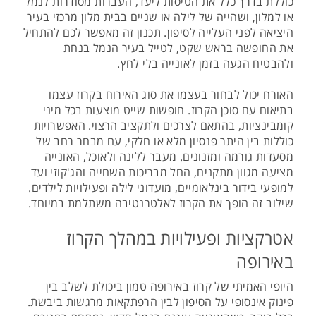
כוללת בדרך כלל את הטיסות ליעד, העברות מסודרות לנמל
או למלון, ושהייה של לילה או שניים בבית מלון מרכזי בעיר
היציאה לפני העלייה לסיפון. תכנון זה מאפשר לכם להתחיל
את החופשה בראש שקט, לטייל בעיר הנמל בנחת
ולהבטיח הגעה בזמן לאונייה בלי לחץ.
האורח יכול לבחור בעצמו את סוג האירוח בקרוז עצמו
בתיאום עם סוכן הקרוז. חופשות שייט מוצעות בכל מיני
קומבינציות, בהתאם לצרכים ולתקציב הרצוי. האפשרויות
כוללות בין היתר פנסיון מלא או חלקי, עם מבחר רחב של
מסעדות גורמה ומזנונים. מעבר ללינה ולאוכל, האונייה
מציעה מגוון מתקנים, החל מבריכות השחייה והג'קוזי ועד
למופעי בידור בינלאומיים, מועדוני לילה ופעילויות לילדים.
שילוב זה הופך את הקרוז לאלטרנטיבה משתלמת במיוחד.
אטרקציות ופעילויות במהלך הקרוז
באירופה
היופי האמיתי של קרוז באירופה טמון ביכולת לשלב בין
פינוק אינסופי על הסיפון לבין הרפתקאות מרגשות ביבשת.