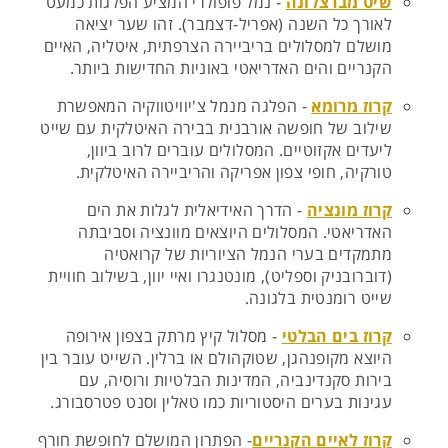
שיט מברצלונה
- נמל פופולרי המציע הפלגות כמעט
לאורך כל השנה (אפריל-דצמבר). זהו שער יציאה
מושלם למסלולים בריביירה הצרפתית, איטליה, האיים
הקנריים והים האדריאטי באוניות החדישות ביותר.
קרוז מרומא
- הפלגה מנמל צ'יוויטווקיה המאפשרת
שילוב של חופשה אורבנית בבירה האיטלקית עם שייט
ליעדים אקזוטיים. המסלולים עוברים לרוב ביוון,
טורקיה, חופי צפון אפריקה והריביירה האיטלקית.
קרוז מונציה
- הדרך האידיאלית לגלות את הים
האדריאטי. המסלולים היוצאים מוונציה וסביבתה
מתמקדים בערי הנמל הציוריות של קרואטיה
(דוברובניק וספליט), מונטנגרו ואיי יוון, בשילוב חוויית
שייט רומנטית בלגונה.
קרוז בים הבלטי
- מסלול קיץ מרתק בצפון אירופה
היוצא מקופנהגן, שטוקהולם או ברלין. השייט עובר בין
בירות סקנדינביה, המדינות הבלטיות ורוסיה, עם
עגינות בערים היסטוריות כמו טאלין וסנט פטרסבורג.
קרוז לאיים הקנריים
- הפתרון המושלם לחופשת חורף