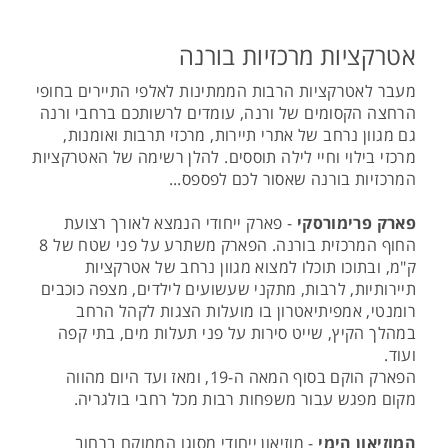
אטרקציות מרכזיות בורנה
מעבר לאטרקציות הרבות הממתינות לאלפי התיירים בחופי
הרחצה הקסומים של ורנה, עומדים לרשותכם ברחבי ורנה
גם מגוון נרחב של אתרי תיירות, מרכזי תרבות ואומנות,
מרכזי בילוי וחיי לילה תוססים. להלן רשימה של האטרקציות
המרכזיות בורנה שאסור לכם לפספס...
פארק פרימורסקי
- פארק ייחודי הנמצא לאורך רצועת
החוף המרכזית בורנה. הפארק משתרע על פני שטח של 8
ק"מ, ובתוכו תוכלו למצוא מגוון נרחב של אטרקציות
תיירותיות, לרבות, מתקני שעשועים לילדים, מצפה כוכבים
רומנטי, אמפיתיאטרון בו מועלות הצגות לקהל הרחב
במהלך הקיץ, שייט סירות על פני תעלות מים, בתי קפה
ועוד.
הפארק הוקם בסוף המאה ה-19, ומאז ועד היום מהווה
מקום מפגש עבור משפחות רבות מכל רחבי בולגריה.
המוזיאון הימי
- מוזיאון ייחודי מסוגו הממוקם ברחוב