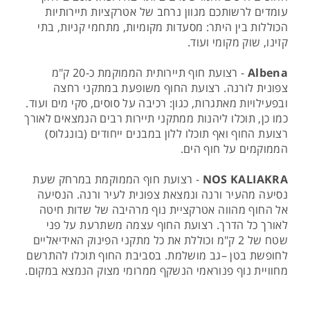
עומדים לרשותכם מגוון נרחב של אטרקציות תיירותיות
הכוללות בין היתר: מסעדות מקומיות, מתחמי קניות, בתי
קזינו, שוק מקומי ועוד.
Albena
- רצועת חוף תיירותית הממוקמת כ-20 ק"מ
צפונית לורנה. רצועת החוף משופעת במתקני רחצה
ובפעילויות מאתגרות, כגון: רכיבה על סוסים, סקי מים ועוד.
כמו כן, תוכלו ליהנות ממתקני תיירות רבים הנמצאים לאורך
רצועת החוף ואף תוכלו ללון במבנים ייחודים (בונגלוס)
הממוקמים על חוף הים.
NOS KALIAKRA
- רצועת חוף הממוקמת במרחק שעת
נסיעה מהעיר ורנה ונמצאת צפונית לעיר ורנה. הנסיעה
אל החוף מהווה אטרקציית נוף מרהיבה של שדות חיטה
לאורך כל הדרך. רצועת החוף עצמה משתרעת על פני
שטח של 2 ק"מ וכוללת את כל מתקני הפינוק האידיאליים
לחופשת בטן –גב מושלמת. בסביבת החוף תוכלו להתרשם
מחוויית נוף פנוראמי הנשקף ממרומי מצוק הנמצא במקום.