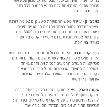
במרכז העיר. חווית הבאנג'י מצטרפת אל מגוון פעילויות
ספורט אתגרי הממתינות לכם בחופי הרחצה בכל רחבי
העיר ובסביבתה.
באלצי'ק
- עיירת נופש הממוקמת כ-30 ק"מ צפונית לורנה
ומאפשרת לכם לחזות באחד מהגנים הבוטניים היפים
ביותר בעולם. במתחם הגן ממתינים לכם כ-3000 זנים
שונים של צמחים וביניהם גם אוסף הקקטוסים השני
בגודלו באירופה.
גרנד קזינו ורנה
- הקזינו הגדול והמרכזי ביותר בורנה. בית
הקזינו מאכלס כמות עצומה של תושבים מקומיים ותיירים
מכל קצוות העולם המגיעים לנסות את מזלם באחד
משולחנות המשחק או מכונות המזל הרבות הנמצאות
בקזינו. המקום מתנהל באווירה אלגנטית ובאדיבות
אירופאית קלאסית.
אקווה פארק
- פארק מתקני המים הגדול ביותר בורנה.
ממוקם בחוף "חולות הזהב" ומעמיד לרשות כל בני
המשפחה מגוון נרחב של מתקני מים הכוללים בין היתר:
מגלשות מהירות, אבובים, מסלולי מיני גולף ועוד.