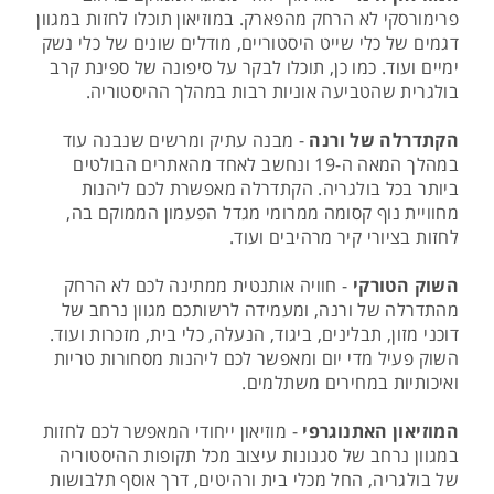
פרימורסקי לא הרחק מהפארק. במוזיאון תוכלו לחזות במגוון
דגמים של כלי שייט היסטוריים, מודלים שונים של כלי נשק
ימיים ועוד. כמו כן, תוכלו לבקר על סיפונה של ספינת קרב
בולגרית שהטביעה אוניות רבות במהלך ההיסטוריה.
הקתדרלה של ורנה
- מבנה עתיק ומרשים שנבנה עוד
במהלך המאה ה-19 ונחשב לאחד מהאתרים הבולטים
ביותר בכל בולגריה. הקתדרלה מאפשרת לכם ליהנות
מחוויית נוף קסומה ממרומי מגדל הפעמון הממוקם בה,
לחזות בציורי קיר מרהיבים ועוד.
השוק הטורקי
- חוויה אותנטית ממתינה לכם לא הרחק
מהתדרלה של ורנה, ומעמידה לרשותכם מגוון נרחב של
דוכני מזון, תבלינים, ביגוד, הנעלה, כלי בית, מזכרות ועוד.
השוק פעיל מדי יום ומאפשר לכם ליהנות מסחורות טריות
ואיכותיות במחירים משתלמים.
המוזיאון האתנוגרפי
- מוזיאון ייחודי המאפשר לכם לחזות
במגוון נרחב של סגנונות עיצוב מכל תקופות ההיסטוריה
של בולגריה, החל מכלי בית ורהיטים, דרך אוסף תלבושות