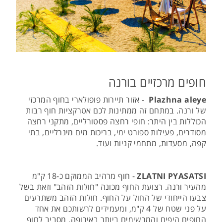
חופים מרכזיים בורנה
Plazhna aleye
- אזור תיירות פופולארי בחוף המרכזי
של ורנה. במתחם זה ממתינות לכם אטרקציות חוף רבות
הכוללות בין היתר: חופי רחצה פסטורליים, מתקני רחצה
מסודרים, פעילות ספורט ימי, בריכות מים מינרליים, בתי
קפה, מסעדות, מתחמי קניות ועוד.
ZLATNI PYASATSI
- חוף מרהיב הממוקם כ-18 ק"מ
מהעיר ורנה. רצועת החוף מכונה "חולות הזהב" וזאת בשל
צבעו הייחודי של החול על החוף. חולות הזהב משתרעים
על פני שטח של 4 ק"מ, ומעמידים לרשותכם את אחד
החופים היפים והמרשימים ביותר באירופה. מסביב לחוף