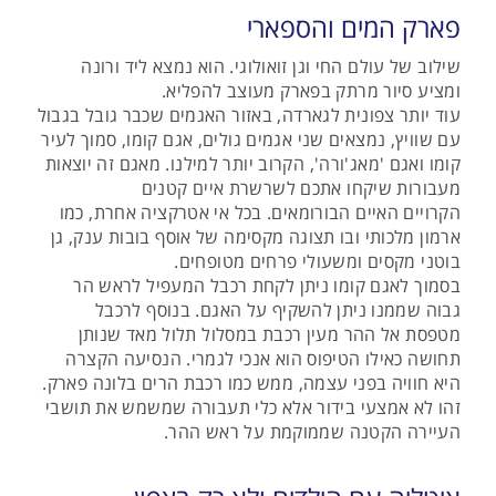
פארק המים והספארי
שילוב של עולם החי וגן זואולוגי. הוא נמצא ליד ורונה
ומציע סיור מרתק בפארק מעוצב להפליא.
עוד יותר צפונית לגארדה, באזור האגמים שכבר גובל בגבול
עם שוויץ, נמצאים שני אגמים גולים, אגם קומו, סמוך לעיר
קומו ואגם 'מאג'ורה', הקרוב יותר למילנו. מאגם זה יוצאות
מעבורות שיקחו אתכם לשרשרת איים קטנים
הקרויים האיים הבורומאים. בכל אי אטרקציה אחרת, כמו
ארמון מלכותי ובו תצוגה מקסימה של אוסף בובות ענק, גן
בוטני מקסים ומשעולי פרחים מטופחים.
בסמוך לאגם קומו ניתן לקחת רכבל המעפיל לראש הר
גבוה שממנו ניתן להשקיף על האגם. בנוסף לרכבל
מטפסת אל ההר מעין רכבת במסלול תלול מאד שנותן
תחושה כאילו הטיפוס הוא אנכי לגמרי. הנסיעה הקצרה
היא חוויה בפני עצמה, ממש כמו רכבת הרים בלונה פארק.
זהו לא אמצעי בידור אלא כלי תעבורה שמשמש את תושבי
העיירה הקטנה שממוקמת על ראש ההר.