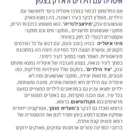
איטליה עם הילדים ולא רק בצפון
אם החלטתם לבחור במרכז איטליה כיעד לחופשה עם
הילדים, מומלץ לבקר בעיר ראוונה, בה נמצא פארק
שעשועים ענק,
'מיראבילנדיה'
. הוא משופע ברכבות הרים,
מתקני שעשועים חדשניים , מתקני מים וגם מתקני
אקסטרים לבעלי לב חזק במיוחד.
מיני איטליה
בנויה בטוב טעם, עם דגש על כל הפרטים
הקטנים, ופשרת הצצה לכל המדינה היפה הזו במתכונת
מיניאטורית. האתר מצוי בסמוך לעיר רימיני
.
בסמך לעיר גנואה, בצפון מערבה של איטליה נמצא מתחם
ענק,
'עיר הילדים'.
במקום שלל פעילויות מדליקות, כמו
מבוכים, סדנאות יצירה, מתקני שעשועים ומה לא.
איטליה עם הילדים היא חופשה אחרת, מהנה ומשמחת.
ילדים ימצאו עניין גם במוזיאונים לילדים המצויים כמעט
בכל עיר, ועם הכנה מוקדמת, גם באתרים הסטוריים
מרשימים כמו
הקולוסיאום
ברומא.
ברומא תוכלו גם לבקר
ב'מעלית הזמן
', אטרקציה ייחודית
שתיקח אתכם למסע בזמן ותכיר לכם את ההסטוריה של
רומא מזווית קצת אחרת.
ברחבי המדינה פזורים ארמונות עתיקים, פארקים ירוקים