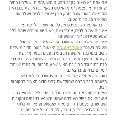
אם אתם לא רוצים לקבל מבטים משועממים ושאלה נצחית
שחוזרת על עצמה "מתי הולכים מכאן?", כדאי שתתכננו את
החופשה באופן שגם יספק תוכן ייעודי לילדים ויעלה את
מפלס מצב הרוח הטוב.
דיזנהאוז מציגה בפניכם את כל מה שצריך לדעת על
איטליה עם הילדים, אטרקציות, פעילויות והרבה שמח בלב.
שפע פעילויות לכל המשפחה
איטליה היא מדינה המושכת אליה מליוני תיירים מכל
העולם בעזרת
טיסות לאיטליה
היצאות באופן סדיר מיעדים
רבים בעולם. היא מיוחדת, בעלת פנים רבות, מרגשת
וקסומה. הישן מתערבב עם החדש, ההסטוריה מככבת בכל
פנת רחוב וכל מחוז בה מציע שפע תרבותי וקולינרי שייחודי
למקום בו אתם נמצאים.
חופשה באיטליה עם הילדים מתאפשרת בקלות בשל
תשומת הלב הרבה שמוקדשת לבני הדור הצעיר במקומות
רבים.
האזור שמצע את הפעילות הרבה ביותר לילדים הוא צפון
איטליה, גם בשל העובדה שהוא משופע באגמים ומקורות
מים שהם עצמם מהווים מקור שעשוע ופעילויות בלתי
נדלות לילדים. בכלל, מומלץ להחליט על אזור מסוים