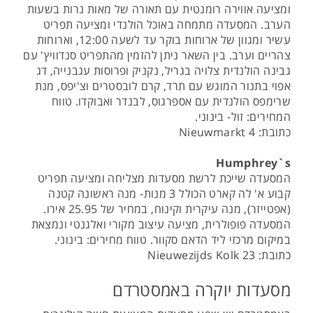
ומציעה אווירה רומנטית עם תאורה של מאות נרות בשעות
הערב. המסעדה מתמחה באוכל הולנדי ומציעה תפריט
עשיר ומגוון של ארוחות בוקר עד לשעה 12:00, וארוחות
צהריים וערב. בין השאר ניתן להזמין מהתפריט סנדוויץ' עם
גבינה הולנדית צלויה בגריל, נקניק ופרוסות עגבנייה, דג
אפוי בתנור המוגש עם תרד, קרם לובסטרים וצ'יפס, מנת
שרימפס הולנדית עם אספרגוס, לבנדר ואבוקדו. טווח
המחירים: זול- בינוני.
כתובת: Nieuwmarkt 4
Humphrey`s
המסעדה שייכת לרשת מסעדות מצליחה ומציעה תפריט
קבוע א' לה קארט הכולל 3 מנות- מנה ראשונה קטנה
(אפטייזר), מנה עיקרית וקינוח, במחיר של 25.95 אירו.
המסעדה פופולרית, מציעה עיצוב מקורי ואלגנטי ונמצאת
במיקום מרכזי ליד הדאם סקוור. טווח מחירים: בינוני.
כתובת: Nieuwezijds Kolk 23
מסעדות יוקרה באמסטרדם