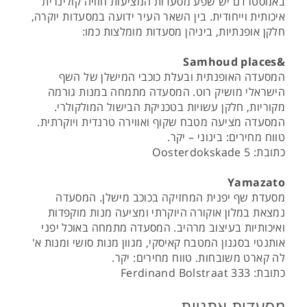
באמסטרדם יש שפע מסעדות המציעות חוויה קולינרית
איכותית וייחודית. בין השאר העיר ידועה במסעדות יוקרה,
חלקן אופנתיות, ביניהן מסעדות מומלצות כמו:
&Samhoud places
המסעדה האופנתית ובעלת כוכבי המישלן של השף
הישראלי מושיק רוט. המסעדה מתמחה במנות גורמה
מקוריות, חלקן עשויות בטכניקת הבישול המולקולרי.
המסעדה מציעה מטבח שקוף ואווירה טרנדית ויוקרתית.
טווח מחירים: בינוני – יקר.
כתובת: Oosterdokskade 5
Yamazato
מסעדת שף יפנית המחזיקה בכוכב מישלן. המסעדה
נמצאת במלון אוקורה היוקרתי ומציעה מנות מוקפדות
ואיכותיות בעיצוב מרהיב. המסעדה מתמחה באוכל יפני
אותנטי בסגנון המטבח קאיסקי, מגוון מנות סושי ומנות א'
לה קארט משובחות. טווח מחירים: יקר.
כתובת: Ferdinand Bolstraat 333
מסעדות אתניות