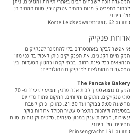
המסעדה זוכה לשבחים רבים באתרי תיירות ומגזינים, ניתן
לבחור בתפריט 5 מנות במחיר אטרקטיבי. טווח המחירים:
זול- בינוני.
כתובת: Korte Leidsedwarstraat, 62
ארוחת פנקייק
אי אפשר לבקר באמסטרדם בלי להתמכר לפנקייקים
המקומיים הקטנים. את הפנקייקים ניתן לאכול בדוכני מזון
הנמצאים בכל פינת רחוב, בבתי קפה ובמגוון מסעדות. בין
המסעדות המומלצות לפנקייקים ההולנדיים:
The Pancake Bakery
המקום נמצא סמוך לבית אנה פרנק ומציע למעלה מ- 70
סוגי פנקייקים, מתוקים ומלוחים. המקום פתוח מדי יום
מהשעה 9:00 בבוקר ועד 21:30. כמו כן, ניתן לשבת
במסעדה וליהנות מתפריט עשיר הכולל ארוחות בוקר
עשירות, חביתות ענק במגוון טעמים, סלטים וקינוחים. טווח
מחירים: זול- בינוני.
כתובת: Prinsengracht 191