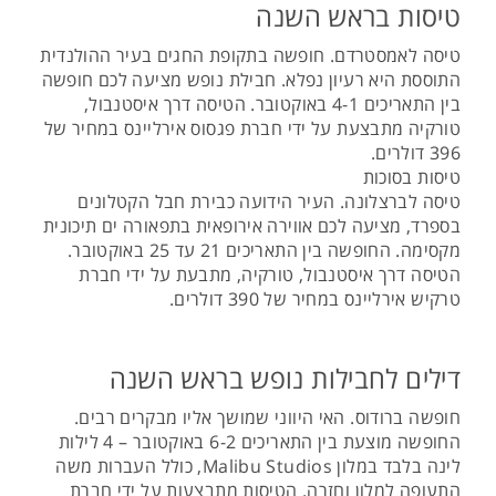
טיסות בראש השנה
טיסה לאמסטרדם. חופשה בתקופת החגים בעיר ההולנדית
התוססת היא רעיון נפלא. חבילת נופש מציעה לכם חופשה
בין התאריכים 4-1 באוקטובר. הטיסה דרך איסטנבול,
טורקיה מתבצעת על ידי חברת פגסוס אירליינס במחיר של
396 דולרים.
טיסות בסוכות
טיסה לברצלונה. העיר הידועה כבירת חבל הקטלונים
בספרד, מציעה לכם אווירה אירופאית בתפאורה ים תיכונית
מקסימה. החופשה בין התאריכים 21 עד 25 באוקטובר.
הטיסה דרך איסטנבול, טורקיה, מתבעת על ידי חברת
טרקיש אירליינס במחיר של 390 דולרים.
דילים לחבילות נופש בראש השנה
חופשה ברודוס. האי היווני שמושך אליו מבקרים רבים.
החופשה מוצעת בין התאריכים 6-2 באוקטובר – 4 לילות
לינה בלבד במלון Malibu Studios, כולל העברות משה
התעופה למלון וחזרה. הטיסות מתבצעות על ידי חברת