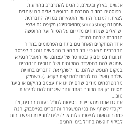
אנשים, בארץ ובעולם, נוהגים להתרברב בהודעות
ובפוסטים במדיה החברתית בחופשה אליה הם עומדים
לצאת. והמגמה הזו של התפארות במדיה החברתית
שמכונה smoasting(סמואסטינג) מקיפה גם אלפי
ישראלים שמדווחים מדי יום על הטיול ועל החופשה
הנהדרת שלהם לחו"ל.
אחד המחקרים האחרונים בתחום הפרסומים במדיה
החברתית מצא כי יותר ממחצית הנופשים נוהגים לפרסם
תמונות בפייסבוק ובטוויטר של עצמם, של האוכל הנפלא
שמוגש להם במסעדה המקומית ושל הנופים הנהדרים
במקום הנופש שלהם, כדי לשתף את החברים בחוויות
שלהם (ואולי גם לגרום להם קצת לקנא...). כשחלק
מהמפרסמים מודים שהם יתייגו את עצמם במיקום או ביעד
מסוים רק אם מדובר באתר זוהר שיגרום להם להיראות
טוב...
אם גם אתם מתעניינים בטיסות לחו"ל בעונת החגים, ולו
רק כדי לשתף את בני המשפחה והחברים בפייסבוק, הנה
כמה דוגמאות לטיסות זולות או לדילים לחבילות נופש נוחות
לבילוי חופשה בחו"ל בימי החגים.