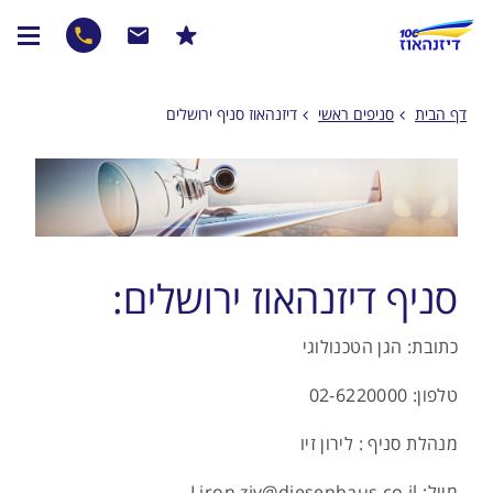
דף הבית
סניפים ראשי
דיזנהאוז סניף ירושלים
סניף דיזנהאוז ירושלים:
כתובת: הגן הטכנולוגי
טלפון: 02-6220000
מנהלת סניף : לירון זיו
מייל: Liron.ziv@diesenhaus.co.il