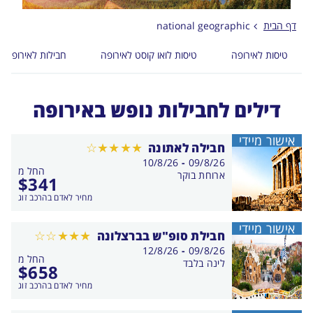
דף הבית
national geographic
טיסות לאירופה
טיסות לואו קוסט לאירופה
חבילות לאירופה
דילים לחבילות נופש באירופה
אישור מיידי
חבילה לאתונה
בין
10/8/26
-
09/8/26
החל מ
התאריכים,
ארוחת בוקר
$
341
מחיר לאדם בהרכב זוג
אישור מיידי
חבילת סופ"ש בברצלונה
בין
12/8/26
-
09/8/26
החל מ
התאריכים,
לינה בלבד
$
658
מחיר לאדם בהרכב זוג