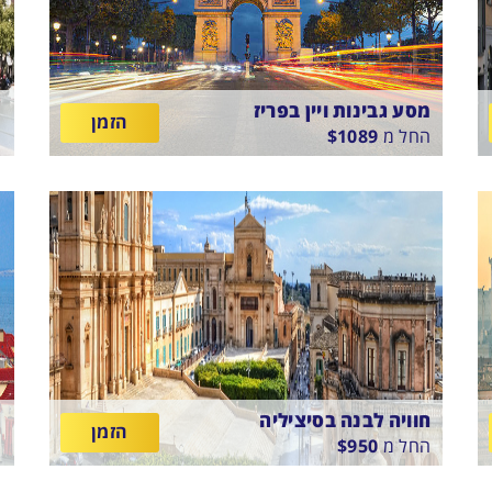
מסע גבינות ויין בפריז
מ
הזמן
החל מ
1089
$
ה
M
Ibis Paris Italie Tolbiac 13th
בין
ב
09/8/26
-
12/8/26
ארוחת בוקר
6
התאריכים,
ה
חוויה לבנה בסיציליה
הזמן
החל מ
950
$
PARCO DELLE FONTANE