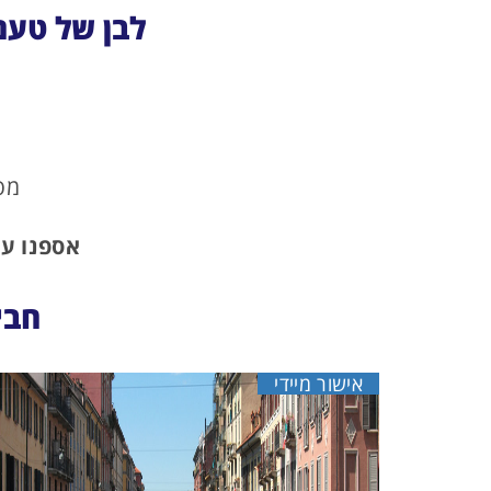
לבן של טעם
מסע
אספנו עב
חבי
אישור מיידי