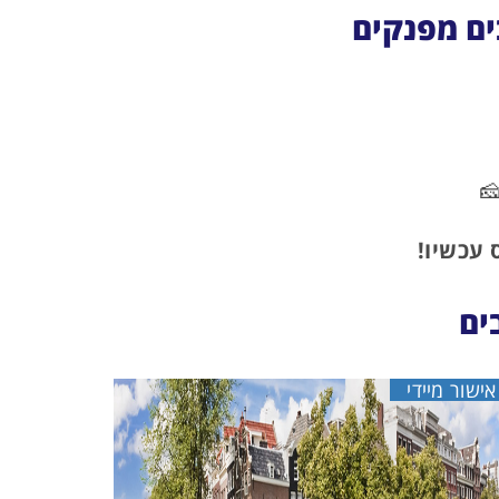
ים מפנקים
🧀
 עכשיו!
ים
אישור מיידי