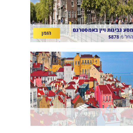
סע גבינות ויין באמסטרגם
הזמן
חל מ
878
$
LEONARDO ROYAL HOTEL AMSTERDA
ין
11/8/2
-
15/8/26
לינה בלבד
תאריכים,