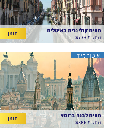
חוויה קולינרית באיטליה
הזמן
החל מ
773
$
AS HOTEL CAMBIAGO
בין
21/8/26
-
23/8/26
ארוחת בוקר
אישור מיידי
התאריכים,
חוויה לבנה ברומא
הזמן
החל מ
386
$
ELISEO