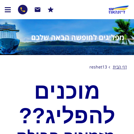
מפליגים לחופשה הבאה שלכם
דף הבית
reshet13
מוכנים
להפליג??