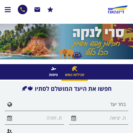
חבילות נופש
טיסות
חפשו את היעד המושלם לסתיו 🍁🍂
הצג 