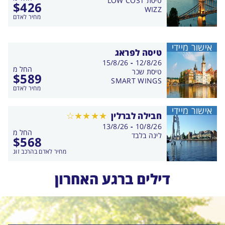
טיסת LOW COST
$
426
WIZZ
מחיר לאדם
אישור מיידי
טיסה לפראג
בין
15/8/26
-
12/8/26
החל מ
התאריכים,
טיסת שכר
$
589
SMART WINGS
מחיר לאדם
אישור מיידי
חבילה לברלין
בין
13/8/26
-
10/8/26
החל מ
התאריכים,
לינה בלבד
$
568
מחיר לאדם בהרכב זוג
דילים ברגע האחרון