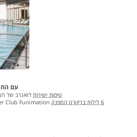
עם החב
טיסות ישירות
לזאגרב של חברת Croatia Airlines, כולל מסי נמל וכבודה (מזוודה של 20 קילו וט
6 לילות בריזורט המפנק