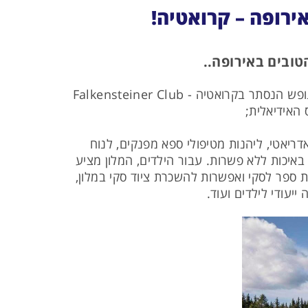
רופה – קרואטיה!
טובים באירופה..
המומחים שלנו בדיזנהאוז חקרו היטב את כל האפשרויות והרכיבו עבורכם את חבילת הנופש החלומית באתר הנופש הנסתר בקרואטיה - Falkensteiner Club
יאטי, ליהנות מטיפולי ספא מפנקים, לנוח
 באיכות ללא פשרות. עבור הילדים, המלון מציע
אמים, בית ספר לסקי ואפשרות להשכרת ציוד סקי במלון,
ייעודי לילדים ועוד.