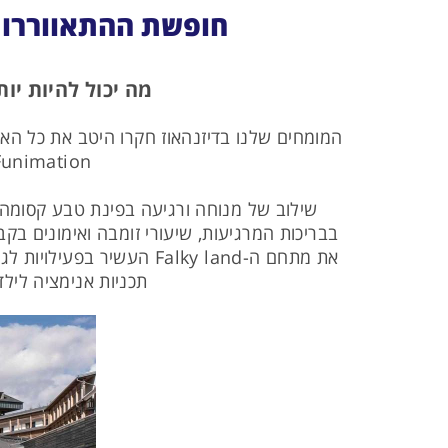
חופשת ההתאווררות
מה יכול להיות יו
Funimation. זהו ריזורט קסום המציע למשפחות ולזוגות את חופשת הוולנס האיד
שילוב של מנוחה ורגיעה בפינת טבע קסומה 
בבריכות המרגיעות, שיעורי זומבה ואימונים בקב
את מתחם ה-Falky land הע
תכניות אנימציה לילדי