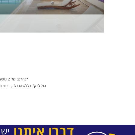
*בהרכב של 2 נוסעים - פולקסוואגן גולף ממוזג-ידני או דומה, בהרכב של 3-5 נוסעים - פולקסוואגן גולף סטיישן ממוזג-ידני או דומה.
כולל:
ק"מ ללא הגבלה, כיסוי נ
דברו איתנו
יש 