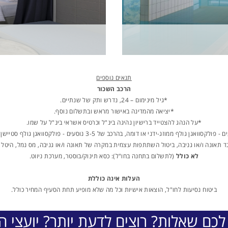
תנאים נוספים
הרכב השכור
*גיל מינימום – 24, נדרש ותק של שנתיים.
*יציאה מהמדינה באישור מראש ובתשלום נוסף.
*על הנהג להצטייד ברישיון נהיגה בינ"ל וכרטיס אשראי בינ"ל על שמו.
גד תאונה ו/או גניבה, ביטול השתתפות עצמית במקרה של תאונה ו/או גניבה, מס נמל, היטל ר
לא כולל
(לתשלום בתחנה בחו"ל): כסא תינוק/בוסטר, מערכת ניווט.
העלות אינה כוללת
ביטוח נסיעות לחו"ל, הוצאות אישיות וכל מה שלא מופיע תחת הסעיף המחיר כולל.
לכם שאלות? רוצים לדעת יותר? יועצי הת