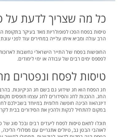
כל מה שצריך לדעת על ט
טיסות בפסח הפכו לפופולריות מאד בעיקר בתקופת הא
הרב עולה ומביא איתו עלייה במחירים עוד לפני עונ
החופשות בפסח של התייר הישראלי נחשבות לארוכות ב
לפספס ימים רבים של עבודה או ימי לימודים.
טיסות לפסח ונפטרים מהנ
חג הפסח הוא חג שידוע גם בשם חג הניקיונות. בהרב
החג. ההכנות לחג והסידורים לחג עצמו תופסים מקום
דיזנהאוז הכינה חופשה חלומית במיוחד בשבילכם לח
במקום להתחיל לנקות ולהכין את הסידורים בבית לקר
תוכלו לתאם טיסות לפסח ליעדים רבים ובכל סוג של ט
לאוהבי הבטן גב, טיולים אתגריים עם מסלולי הליכה, ח
הפסח הזה במקום לדאוג לניקיונות, תתחילו לחשוב ע