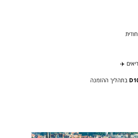
ודית
אים ✈️
D1
בתהליך ההזמנה